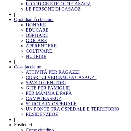
IL CODICE ETICO DI CASAOZ
LE PERSONE DI CASAOZ
|
Quotidianità che cura
DONARE
EDUCARE
OSPITARE
GIOCARE
APPRENDERE
COLTIVARE
NUTRIRE
|
Cosa facciamo
ATTIVITÀ PER RAGAZZI
CDSR “CI VEDIAMO A CASAOZ”
SPAZIO GENITORI
GITE PER FAMIGLIE
PER MAMMA E PAPÀ
CAMPOBASEOZ
SCUOLA IN OSPEDALE
UN PONTE TRA OSPEDALE E TERRITORIO
RESIDENZEOZ
|
Sostienici
Come cittadino