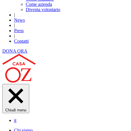
Come azienda
Diventa volontario
|
News
|
Press
|
Contatti
DONA ORA
Chiudi menu
it
Chi siamo