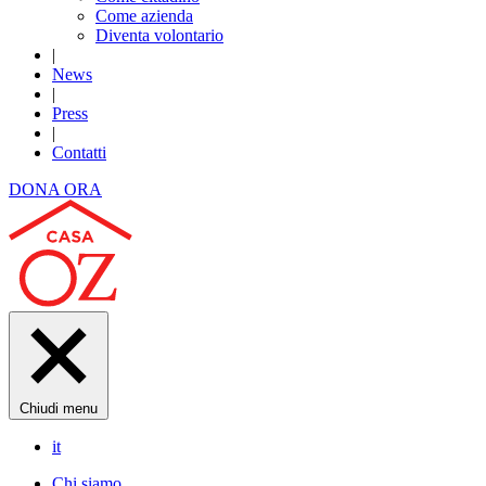
Come azienda
Diventa volontario
|
News
|
Press
|
Contatti
DONA ORA
Chiudi menu
it
Chi siamo