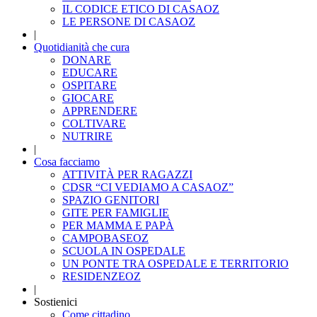
IL CODICE ETICO DI CASAOZ
LE PERSONE DI CASAOZ
|
Quotidianità che cura
DONARE
EDUCARE
OSPITARE
GIOCARE
APPRENDERE
COLTIVARE
NUTRIRE
|
Cosa facciamo
ATTIVITÀ PER RAGAZZI
CDSR “CI VEDIAMO A CASAOZ”
SPAZIO GENITORI
GITE PER FAMIGLIE
PER MAMMA E PAPÀ
CAMPOBASEOZ
SCUOLA IN OSPEDALE
UN PONTE TRA OSPEDALE E TERRITORIO
RESIDENZEOZ
|
Sostienici
Come cittadino