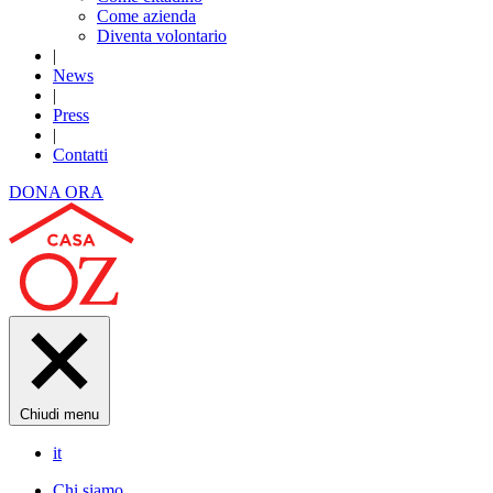
Come azienda
Diventa volontario
|
News
|
Press
|
Contatti
DONA ORA
Chiudi menu
it
Chi siamo