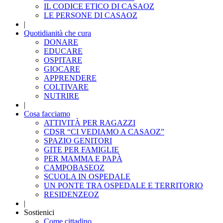
IL CODICE ETICO DI CASAOZ
LE PERSONE DI CASAOZ
|
Quotidianità che cura
DONARE
EDUCARE
OSPITARE
GIOCARE
APPRENDERE
COLTIVARE
NUTRIRE
|
Cosa facciamo
ATTIVITÀ PER RAGAZZI
CDSR “CI VEDIAMO A CASAOZ”
SPAZIO GENITORI
GITE PER FAMIGLIE
PER MAMMA E PAPÀ
CAMPOBASEOZ
SCUOLA IN OSPEDALE
UN PONTE TRA OSPEDALE E TERRITORIO
RESIDENZEOZ
|
Sostienici
Come cittadino