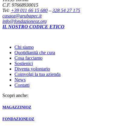
C.F. 97668930015
Tel:
+39 011 66 15 680
–
328 54 27 175
casaoz@arubapec.it
info@fondazioneoz.org
IL NOSTRO CODICE ETICO
Chi siamo
Quotidianità che cura
Cosa facciamo
Sostienici
Diventa volontario
Coinvolgi la tua azienda
News
Contatti
Scopri anche:
MAGAZZINI
OZ
FONDAZIONE
OZ