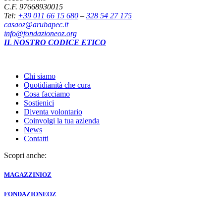
C.F. 97668930015
Tel:
+39 011 66 15 680
–
328 54 27 175
casaoz@arubapec.it
info@fondazioneoz.org
IL NOSTRO CODICE ETICO
Chi siamo
Quotidianità che cura
Cosa facciamo
Sostienici
Diventa volontario
Coinvolgi la tua azienda
News
Contatti
Scopri anche:
MAGAZZINI
OZ
FONDAZIONE
OZ