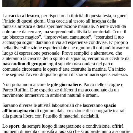
La
caccia al tesoro
, per rispettare la tipicità di questa festa, segnerà
l’inizio di questi giorni. Una caccia al tesoro all’insegna della
fantasia artistica e della sperimentazione manuale. Niente ovetti da
colorare e da cercare, ma sorprendenti attività laboratoriali: “crea il
tuo biscotto magico”, “improvvìsati cantautore”, “costruisci il tuo
acchiappa sogni” daranno il via ad esperienze condivise. E’ proprio
nella diversificazione esperienziale che ognuno di noi può trovare un
luogo di espressione personale. Prove semplici e alternative, che
aiuteranno la crescita dello spirito di squadra, verranno succedute dal
nascondino di gruppo
: ogni squadra nasconderà nel parco
comunale circostante le opere d’arte costruite la mattina. Un inizio
che segnerà l’avvio di quattro giorni di straordinaria spensieratezza.
Non potranno mancare le
gite giornaliere
: Parco delle cicogne e
Parco Ruffini. Due esperienze differenti ma accomunate da un
movimento immersivo in ambienti naturali e urbani.
Saranno diverse le attività laboratoriali che lasceranno
spazio
all’immaginario
di ognuno: dalla creazione di scenografie teatrali
alla pittura libera con l’ausilio di materiali riciclabili.
Lo
sport
, da sempre luogo di integrazione e condivisione, offrirà
momenti di inedita curiosità a ragazzi che si appresteranno a scoprire