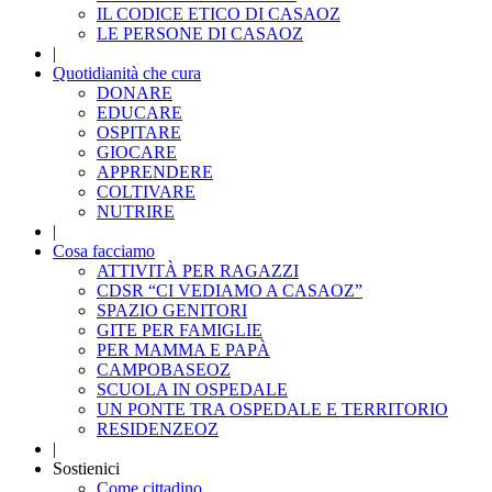
IL CODICE ETICO DI CASAOZ
LE PERSONE DI CASAOZ
|
Quotidianità che cura
DONARE
EDUCARE
OSPITARE
GIOCARE
APPRENDERE
COLTIVARE
NUTRIRE
|
Cosa facciamo
ATTIVITÀ PER RAGAZZI
CDSR “CI VEDIAMO A CASAOZ”
SPAZIO GENITORI
GITE PER FAMIGLIE
PER MAMMA E PAPÀ
CAMPOBASEOZ
SCUOLA IN OSPEDALE
UN PONTE TRA OSPEDALE E TERRITORIO
RESIDENZEOZ
|
Sostienici
Come cittadino