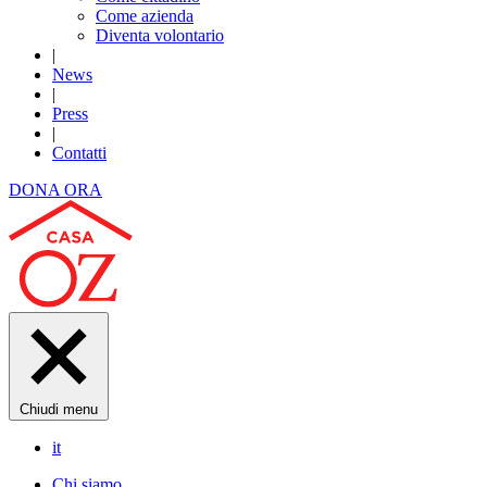
Come azienda
Diventa volontario
|
News
|
Press
|
Contatti
DONA ORA
Chiudi menu
it
Chi siamo