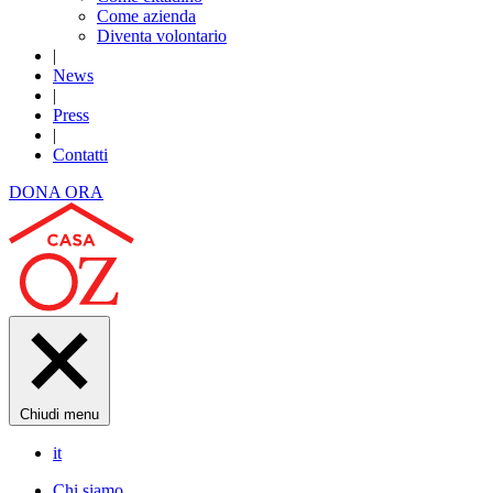
Come azienda
Diventa volontario
|
News
|
Press
|
Contatti
DONA ORA
Chiudi menu
it
Chi siamo