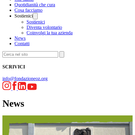
Quotidianità che cura
Cosa facciamo
Sostienici
Sostienici
Diventa volontario
Coinvolgi la tua azienda
News
Contatti
SCRIVICI
info@fondazioneoz.org
News