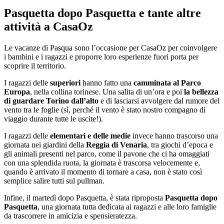
Pasquetta dopo Pasquetta e tante altre
attività a CasaOz
Le vacanze di Pasqua sono l’occasione per CasaOz per coinvolgere
i bambini e i ragazzi e proporre loro esperienze fuori porta per
scoprire il territorio.
I ragazzi delle
superiori
hanno fatto una
camminata al Parco
Europa
, nella collina torinese. Una salita di un’ora e poi
la bellezza
di guardare Torino dall’alto
e di lasciarsi avvolgere dal rumore del
vento tra le foglie (sì, perché il vento è stato nostro compagno di
viaggio durante tutte le uscite!).
I ragazzi delle
elementari e delle medie
invece hanno trascorso una
giornata nei giardini della
Reggia di Venaria
, tra giochi d’epoca e
gli animali presenti nel parco, come il pavone che ci ha omaggiati
con una splendida ruota, la giornata è trascorsa velocemente e,
quando è arrivato il momento di tornare a casa, non è stato così
semplice salire tutti sul pullman.
Infine, il martedì dopo Pasquetta, è stata riproposta
Pasquetta dopo
Pasquetta
, una giornata tutta dedicata ai ragazzi e alle loro famiglie
da trascorrere in amicizia e spensieratezza.