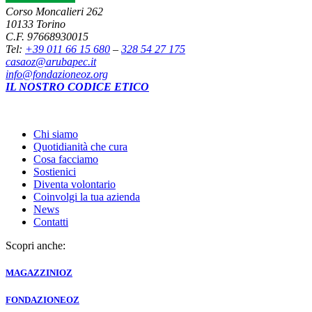
Corso Moncalieri 262
10133 Torino
C.F. 97668930015
Tel:
+39 011 66 15 680
–
328 54 27 175
casaoz@arubapec.it
info@fondazioneoz.org
IL NOSTRO CODICE ETICO
Chi siamo
Quotidianità che cura
Cosa facciamo
Sostienici
Diventa volontario
Coinvolgi la tua azienda
News
Contatti
Scopri anche:
MAGAZZINI
OZ
FONDAZIONE
OZ