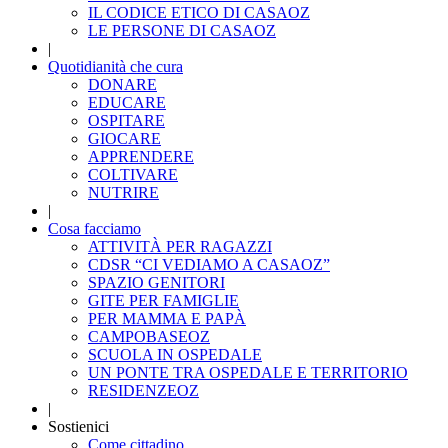
IL CODICE ETICO DI CASAOZ
LE PERSONE DI CASAOZ
|
Quotidianità che cura
DONARE
EDUCARE
OSPITARE
GIOCARE
APPRENDERE
COLTIVARE
NUTRIRE
|
Cosa facciamo
ATTIVITÀ PER RAGAZZI
CDSR “CI VEDIAMO A CASAOZ”
SPAZIO GENITORI
GITE PER FAMIGLIE
PER MAMMA E PAPÀ
CAMPOBASEOZ
SCUOLA IN OSPEDALE
UN PONTE TRA OSPEDALE E TERRITORIO
RESIDENZEOZ
|
Sostienici
Come cittadino