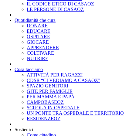
IL CODICE ETICO DI CASAOZ
LE PERSONE DI CASAOZ
|
Quotidianità che cura
DONARE
EDUCARE
OSPITARE
GIOCARE
APPRENDERE
COLTIVARE
NUTRIRE
|
Cosa facciamo
ATTIVITÀ PER RAGAZZI
CDSR “CI VEDIAMO A CASAOZ”
SPAZIO GENITORI
GITE PER FAMIGLIE
PER MAMMA E PAPÀ
CAMPOBASEOZ
SCUOLA IN OSPEDALE
UN PONTE TRA OSPEDALE E TERRITORIO
RESIDENZEOZ
|
Sostienici
Come cittadino