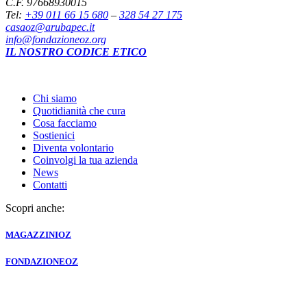
C.F. 97668930015
Tel:
+39 011 66 15 680
–
328 54 27 175
casaoz@arubapec.it
info@fondazioneoz.org
IL NOSTRO CODICE ETICO
Chi siamo
Quotidianità che cura
Cosa facciamo
Sostienici
Diventa volontario
Coinvolgi la tua azienda
News
Contatti
Scopri anche:
MAGAZZINI
OZ
FONDAZIONE
OZ