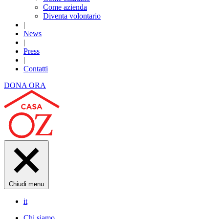
Come azienda
Diventa volontario
|
News
|
Press
|
Contatti
DONA ORA
Chiudi menu
it
Chi siamo