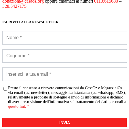
donazioni@casaoz.org
oppure chiamaci ai numeri
011.6615680
–
328.5427175
ISCRIVITI ALLA NEWSLETTER
Presto il consenso a ricevere comunicazioni da CasaOz e MagazziniOz
via email (es. newsletter), messaggistica istantanea (es. whatsapp, SMS),
relativamente a proposte di sostegno e invio di informazioni e dichiaro
di aver preso visione dell'informativa sul trattamento dei dati personali a
questo link
*
INVIA