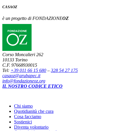
CASA
OZ
è un progetto di FONDAZIONE
OZ
Corso Moncalieri 262
10133 Torino
C.F. 97668930015
Tel:
+39 011 66 15 680
–
328 54 27 175
casaoz@arubapec.it
info@fondazioneoz.org
IL NOSTRO CODICE ETICO
Chi siamo
Quotidianità che cura
Cosa facciamo
Sostienici
Diventa volontario