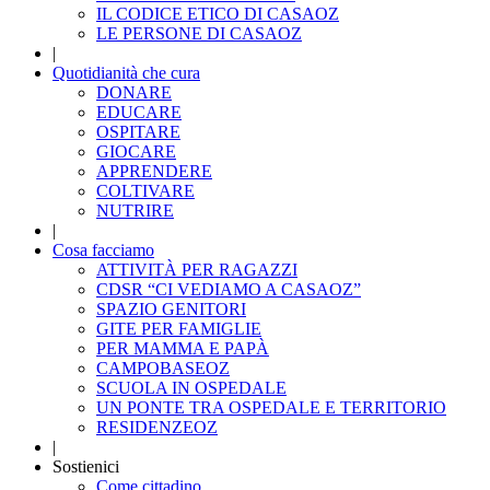
IL CODICE ETICO DI CASAOZ
LE PERSONE DI CASAOZ
|
Quotidianità che cura
DONARE
EDUCARE
OSPITARE
GIOCARE
APPRENDERE
COLTIVARE
NUTRIRE
|
Cosa facciamo
ATTIVITÀ PER RAGAZZI
CDSR “CI VEDIAMO A CASAOZ”
SPAZIO GENITORI
GITE PER FAMIGLIE
PER MAMMA E PAPÀ
CAMPOBASEOZ
SCUOLA IN OSPEDALE
UN PONTE TRA OSPEDALE E TERRITORIO
RESIDENZEOZ
|
Sostienici
Come cittadino