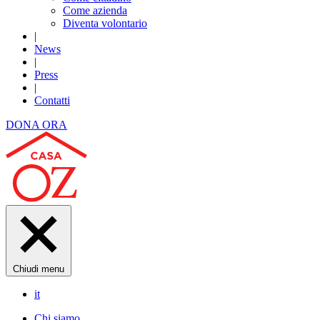
Come azienda
Diventa volontario
|
News
|
Press
|
Contatti
DONA ORA
Chiudi menu
it
Chi siamo