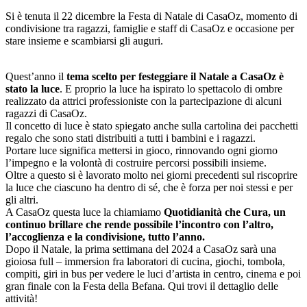
Si è tenuta il 22 dicembre la Festa di Natale di CasaOz, momento di
condivisione tra ragazzi, famiglie e staff di CasaOz e occasione per
stare insieme e scambiarsi gli auguri.
Quest’anno il
tema scelto per festeggiare il Natale a CasaOz è
stato la luce
. E proprio la luce ha ispirato lo spettacolo di ombre
realizzato da attrici professioniste con la partecipazione di alcuni
ragazzi di CasaOz.
Il concetto di luce è stato spiegato anche sulla cartolina dei pacchetti
regalo che sono stati distribuiti a tutti i bambini e i ragazzi.
Portare luce significa mettersi in gioco, rinnovando ogni giorno
l’impegno e la volontà di costruire percorsi possibili insieme.
Oltre a questo si è lavorato molto nei giorni precedenti sul riscoprire
la luce che ciascuno ha dentro di sé, che è forza per noi stessi e per
gli altri.
A CasaOz questa luce la chiamiamo
Quotidianità che Cura, un
continuo brillare che rende possibile l’incontro con l’altro,
l’accoglienza e la condivisione, tutto l’anno.
Dopo il Natale, la prima settimana del 2024 a CasaOz sarà una
gioiosa full – immersion fra laboratori di cucina, giochi, tombola,
compiti, giri in bus per vedere le luci d’artista in centro, cinema e poi
gran finale con la Festa della Befana. Qui trovi il dettaglio delle
attività!