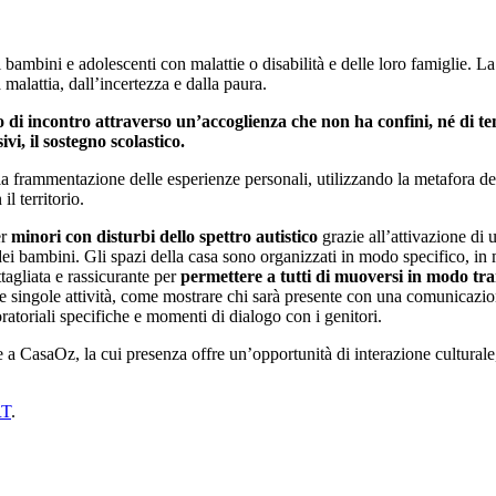
di bambini e adolescenti con malattie o disabilità e delle loro famiglie
malattia, dall’incertezza e dalla paura.
i incontro attraverso un’accoglienza che non ha confini, né di tempo
vi, il sostegno scolastico.
e la frammentazione delle esperienze personali, utilizzando la metafora 
l territorio.
er
minori con disturbi dello spettro autistico
grazie all’attivazione di 
dei bambini. Gli spazi della casa sono organizzati in modo specifico, in 
tagliata e rassicurante per
permettere a tutti di muoversi in modo tr
elle singole attività, come mostrare chi sarà presente con una comunicazio
ratoriali specifiche e momenti di dialogo con i genitori.
e a CasaOz, la cui presenza offre un’opportunità di interazione culturale
RT
.