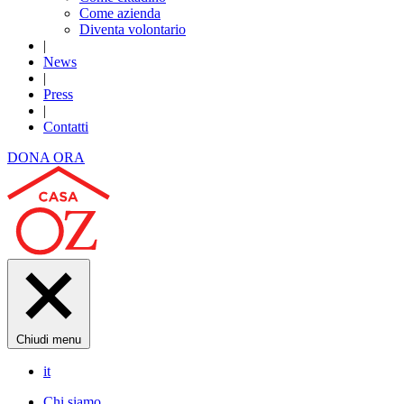
Come azienda
Diventa volontario
|
News
|
Press
|
Contatti
DONA ORA
Chiudi menu
it
Chi siamo