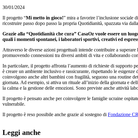
30/01/2024
Il progetto “
Mi metto in gioco!
” mira a favorire l’inclusione sociale 
ricostruire passo dopo passo la propria Quotidianità, spazzata via dalla 
Grazie alla “Quotidianità che cura” CasaOz vuole essere un luogo d
quali i momenti spontanei, i laboratori sportivi, creativi ed espressi
Attraverso le diverse azioni progettuali intende contribuire a superar
promuovendo connessioni tra diversi ambiti di vita e collaborando con i
In particolare, il progetto affronta l’aumento di richieste di supporto p
è creare un ambiente inclusivo e rassicurante, rispettando le esigenze 
coinvolgono anche altri bambini con fragilità, seguono una routine det
giornata. Ad esempio, si attiva un rituale all’inizio della giornata e d
la calma e la gestione delle emozioni. Sono previste anche attività labo
Il progetto è pensato anche per coinvolgere le famiglie ucraine ospitat
vulnerabile.
Il progetto è reso possibile anche grazie al sostegno di
Fondazione C
Leggi anche