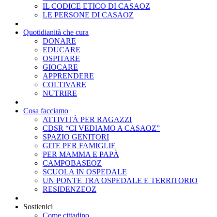
IL CODICE ETICO DI CASAOZ
LE PERSONE DI CASAOZ
|
Quotidianità che cura
DONARE
EDUCARE
OSPITARE
GIOCARE
APPRENDERE
COLTIVARE
NUTRIRE
|
Cosa facciamo
ATTIVITÀ PER RAGAZZI
CDSR “CI VEDIAMO A CASAOZ”
SPAZIO GENITORI
GITE PER FAMIGLIE
PER MAMMA E PAPÀ
CAMPOBASEOZ
SCUOLA IN OSPEDALE
UN PONTE TRA OSPEDALE E TERRITORIO
RESIDENZEOZ
|
Sostienici
Come cittadino