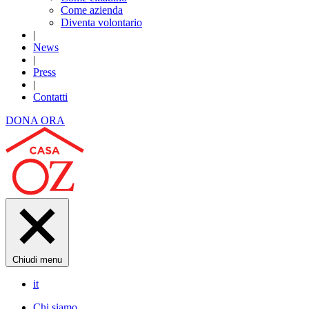
Come azienda
Diventa volontario
|
News
|
Press
|
Contatti
DONA ORA
Chiudi menu
it
Chi siamo