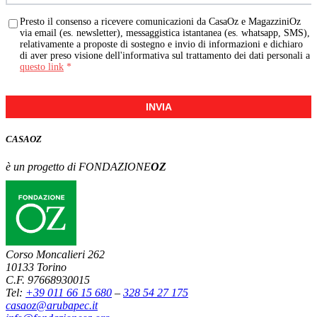
Presto il consenso a ricevere comunicazioni da CasaOz e MagazziniOz
via email (es. newsletter), messaggistica istantanea (es. whatsapp, SMS),
relativamente a proposte di sostegno e invio di informazioni e dichiaro
di aver preso visione dell'informativa sul trattamento dei dati personali a
questo link
*
INVIA
CASA
OZ
è un progetto di FONDAZIONE
OZ
Corso Moncalieri 262
10133 Torino
C.F. 97668930015
Tel:
+39 011 66 15 680
–
328 54 27 175
casaoz@arubapec.it