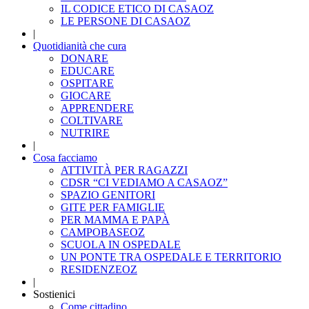
IL CODICE ETICO DI CASAOZ
LE PERSONE DI CASAOZ
|
Quotidianità che cura
DONARE
EDUCARE
OSPITARE
GIOCARE
APPRENDERE
COLTIVARE
NUTRIRE
|
Cosa facciamo
ATTIVITÀ PER RAGAZZI
CDSR “CI VEDIAMO A CASAOZ”
SPAZIO GENITORI
GITE PER FAMIGLIE
PER MAMMA E PAPÀ
CAMPOBASEOZ
SCUOLA IN OSPEDALE
UN PONTE TRA OSPEDALE E TERRITORIO
RESIDENZEOZ
|
Sostienici
Come cittadino