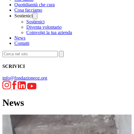
Quotidianità che cura
Cosa facciamo
Sostienici
Sostienici
Diventa volontario
Coinvolgi la tua azienda
News
Contatti
SCRIVICI
info@fondazioneoz.org
News