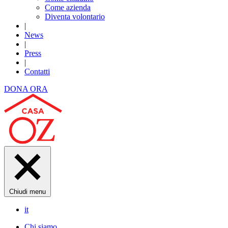
Come azienda
Diventa volontario
|
News
|
Press
|
Contatti
DONA ORA
Chiudi menu
it
Chi siamo