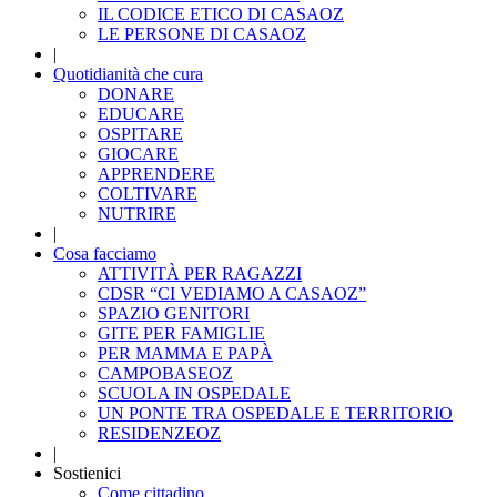
IL CODICE ETICO DI CASAOZ
LE PERSONE DI CASAOZ
|
Quotidianità che cura
DONARE
EDUCARE
OSPITARE
GIOCARE
APPRENDERE
COLTIVARE
NUTRIRE
|
Cosa facciamo
ATTIVITÀ PER RAGAZZI
CDSR “CI VEDIAMO A CASAOZ”
SPAZIO GENITORI
GITE PER FAMIGLIE
PER MAMMA E PAPÀ
CAMPOBASEOZ
SCUOLA IN OSPEDALE
UN PONTE TRA OSPEDALE E TERRITORIO
RESIDENZEOZ
|
Sostienici
Come cittadino