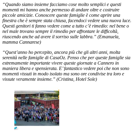
“Quando siamo insieme facciamo cose molto semplici e questi
momenti mi hanno anche permesso di andare oltre e costruire
piccole amicizie. Conoscere queste famiglie è come aprire una
finestra che è sempre stata chiusa, facendoci vedere una nuova luce.
Questi genitori ti fanno vedere come a tutto c’è rimedio: nel bene o
nel male trovano sempre il rimedio per affrontare le difficoltà,
riuscendo anche ad avere il sorriso sulle labbra.” (Emanuela,
mamma Cannarese)
“Quest’anno ho percepito, ancora più che gli altri anni, molta
serenità nelle famiglie di CasaOz. Penso che per queste famiglie sia
estremamente importante vivere queste giornate a Cannero in
maniera libera e spensierata. E’ fantastico vedere poi che non sono
momenti vissuti in modo isolato ma sono ore condivise tra loro e
vissute veramente insieme.” (Cristina, Hotel Sole)