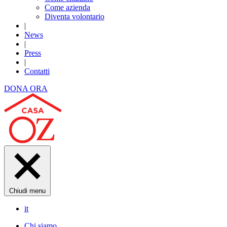
Come azienda
Diventa volontario
|
News
|
Press
|
Contatti
DONA ORA
Chiudi menu
it
Chi siamo