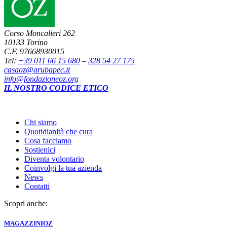
Corso Moncalieri 262
10133 Torino
C.F. 97668930015
Tel:
+39 011 66 15 680
–
328 54 27 175
casaoz@arubapec.it
info@fondazioneoz.org
IL NOSTRO CODICE ETICO
Chi siamo
Quotidianità che cura
Cosa facciamo
Sostienici
Diventa volontario
Coinvolgi la tua azienda
News
Contatti
Scopri anche:
MAGAZZINI
OZ