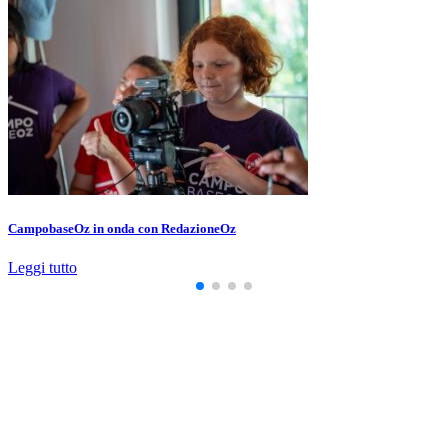
CampobaseOz in onda con RedazioneOz
Leggi tutto