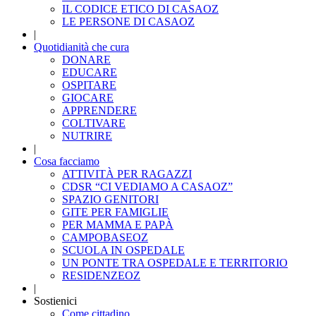
IL CODICE ETICO DI CASAOZ
LE PERSONE DI CASAOZ
|
Quotidianità che cura
DONARE
EDUCARE
OSPITARE
GIOCARE
APPRENDERE
COLTIVARE
NUTRIRE
|
Cosa facciamo
ATTIVITÀ PER RAGAZZI
CDSR “CI VEDIAMO A CASAOZ”
SPAZIO GENITORI
GITE PER FAMIGLIE
PER MAMMA E PAPÀ
CAMPOBASEOZ
SCUOLA IN OSPEDALE
UN PONTE TRA OSPEDALE E TERRITORIO
RESIDENZEOZ
|
Sostienici
Come cittadino