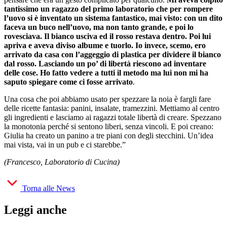
tantissimo un ragazzo del primo laboratorio che per rompere
l’uovo si è inventato un sistema fantastico, mai visto: con un dito
faceva un buco nell’uovo, ma non tanto grande, e poi lo
rovesciava. Il bianco usciva ed il rosso restava dentro. Poi lui
apriva e aveva diviso albume e tuorlo. Io invece, scemo, ero
arrivato da casa con l’aggeggio di plastica per dividere il bianco
dal rosso. Lasciando un po’ di libertà riescono ad inventare
delle cose. Ho fatto vedere a tutti il metodo ma lui non mi ha
saputo spiegare come ci fosse arrivato
.
Una cosa che poi abbiamo usato per spezzare la noia è fargli fare
delle ricette fantasia: panini, insalate, tramezzini. Mettiamo al centro
gli ingredienti e lasciamo ai ragazzi totale libertà di creare. Spezzano
la monotonia perché si sentono liberi, senza vincoli. E poi creano:
Giulia ha creato un panino a tre piani con degli stecchini. Un’idea
mai vista, vai in un pub e ci starebbe.”
(Francesco, Laboratorio di Cucina)
Torna alle News
Leggi anche