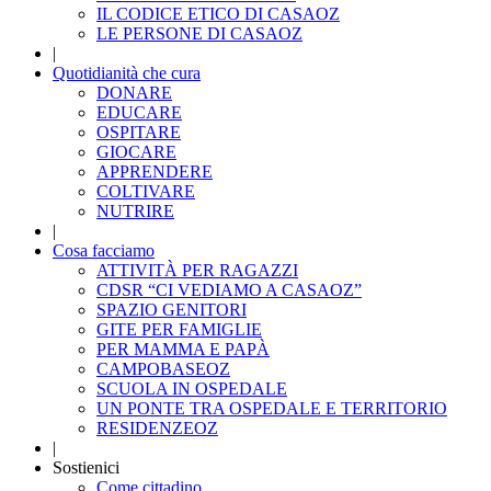
IL CODICE ETICO DI CASAOZ
LE PERSONE DI CASAOZ
|
Quotidianità che cura
DONARE
EDUCARE
OSPITARE
GIOCARE
APPRENDERE
COLTIVARE
NUTRIRE
|
Cosa facciamo
ATTIVITÀ PER RAGAZZI
CDSR “CI VEDIAMO A CASAOZ”
SPAZIO GENITORI
GITE PER FAMIGLIE
PER MAMMA E PAPÀ
CAMPOBASEOZ
SCUOLA IN OSPEDALE
UN PONTE TRA OSPEDALE E TERRITORIO
RESIDENZEOZ
|
Sostienici
Come cittadino