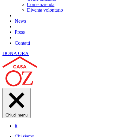
Come azienda
Diventa volontario
|
News
|
Press
|
Contatti
DONA ORA
Chiudi menu
it
Chi siamo