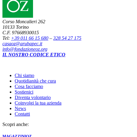
Corso Moncalieri 262
10133 Torino
C.F. 97668930015
Tel:
+39 011 66 15 680
–
328 54 27 175
casaoz@arubapec.it
info@fondazioneoz.org
IL NOSTRO CODICE ETICO
Chi siamo
Quotidianità che cura
Cosa facciamo
Sostienici
Diventa volontario
Coinvolgi la tua azienda
News
Contatti
Scopri anche:
MAGAZZINI
OZ