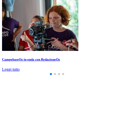
CampobaseOz in onda con RedazioneOz
Leggi tutto