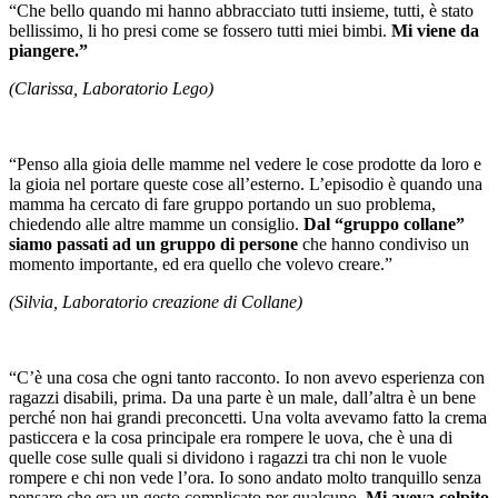
“Che bello quando mi hanno abbracciato tutti insieme, tutti, è stato
bellissimo, li ho presi come se fossero tutti miei bimbi.
Mi viene da
piangere.”
(Clarissa, Laboratorio Lego)
“Penso alla gioia delle mamme nel vedere le cose prodotte da loro e
la gioia nel portare queste cose all’esterno. L’episodio è quando una
mamma ha cercato di fare gruppo portando un suo problema,
chiedendo alle altre mamme un consiglio.
Dal “gruppo collane”
siamo passati ad un gruppo di persone
che hanno condiviso un
momento importante, ed era quello che volevo creare.”
(Silvia, Laboratorio creazione di Collane)
“C’è una cosa che ogni tanto racconto. Io non avevo esperienza con
ragazzi disabili, prima. Da una parte è un male, dall’altra è un bene
perché non hai grandi preconcetti. Una volta avevamo fatto la crema
pasticcera e la cosa principale era rompere le uova, che è una di
quelle cose sulle quali si dividono i ragazzi tra chi non le vuole
rompere e chi non vede l’ora. Io sono andato molto tranquillo senza
pensare che era un gesto complicato per qualcuno.
Mi aveva colpito