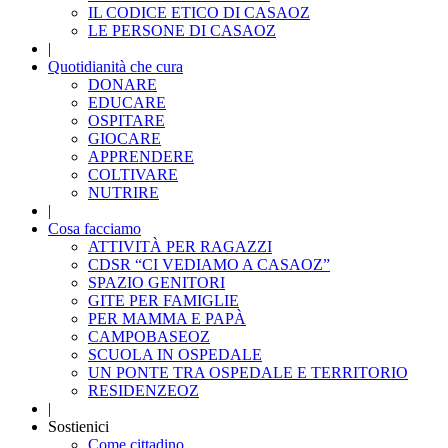
IL CODICE ETICO DI CASAOZ
LE PERSONE DI CASAOZ
|
Quotidianità che cura
DONARE
EDUCARE
OSPITARE
GIOCARE
APPRENDERE
COLTIVARE
NUTRIRE
|
Cosa facciamo
ATTIVITÀ PER RAGAZZI
CDSR “CI VEDIAMO A CASAOZ”
SPAZIO GENITORI
GITE PER FAMIGLIE
PER MAMMA E PAPÀ
CAMPOBASEOZ
SCUOLA IN OSPEDALE
UN PONTE TRA OSPEDALE E TERRITORIO
RESIDENZEOZ
|
Sostienici
Come cittadino