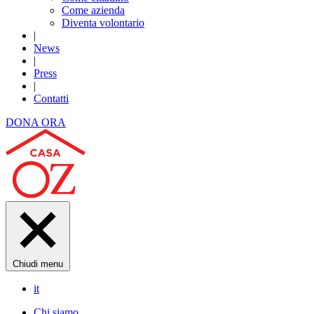
Come azienda
Diventa volontario
|
News
|
Press
|
Contatti
DONA ORA
Chiudi menu
it
Chi siamo