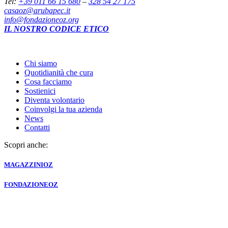
Tel:
+39 011 66 15 680
–
328 54 27 175
casaoz@arubapec.it
info@fondazioneoz.org
IL NOSTRO CODICE ETICO
Chi siamo
Quotidianità che cura
Cosa facciamo
Sostienici
Diventa volontario
Coinvolgi la tua azienda
News
Contatti
Scopri anche:
MAGAZZINI
OZ
FONDAZIONE
OZ