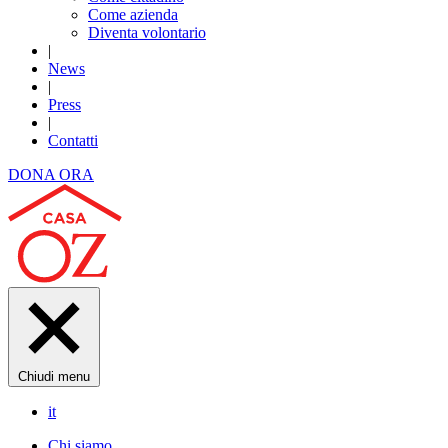
Come azienda
Diventa volontario
|
News
|
Press
|
Contatti
DONA ORA
Chiudi menu
it
Chi siamo