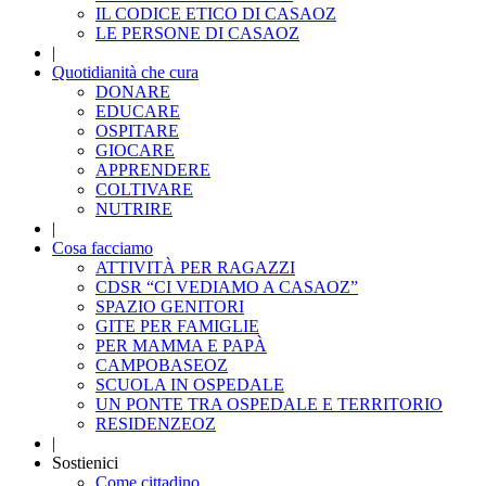
IL CODICE ETICO DI CASAOZ
LE PERSONE DI CASAOZ
|
Quotidianità che cura
DONARE
EDUCARE
OSPITARE
GIOCARE
APPRENDERE
COLTIVARE
NUTRIRE
|
Cosa facciamo
ATTIVITÀ PER RAGAZZI
CDSR “CI VEDIAMO A CASAOZ”
SPAZIO GENITORI
GITE PER FAMIGLIE
PER MAMMA E PAPÀ
CAMPOBASEOZ
SCUOLA IN OSPEDALE
UN PONTE TRA OSPEDALE E TERRITORIO
RESIDENZEOZ
|
Sostienici
Come cittadino