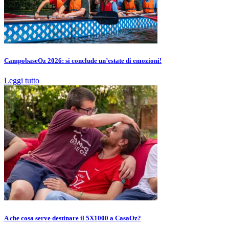
CampobaseOz 2026: si conclude un’estate di emozioni!
Leggi tutto
A che cosa serve destinare il 5X1000 a CasaOz?