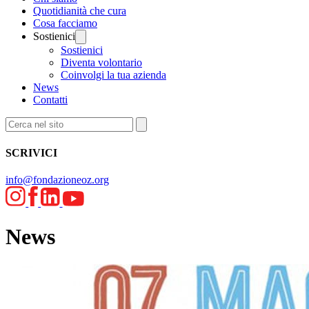
Quotidianità che cura
Cosa facciamo
Sostienici
Sostienici
Diventa volontario
Coinvolgi la tua azienda
News
Contatti
SCRIVICI
info@fondazioneoz.org
News