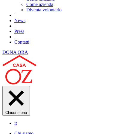
Come azienda
Diventa volontario
|
News
|
Press
|
Contatti
DONA ORA
Chiudi menu
it
Chi siamo