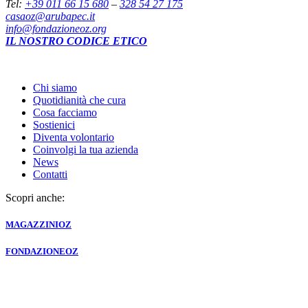
Tel:
+39 011 66 15 680
–
328 54 27 175
casaoz@arubapec.it
info@fondazioneoz.org
IL NOSTRO CODICE ETICO
Chi siamo
Quotidianità che cura
Cosa facciamo
Sostienici
Diventa volontario
Coinvolgi la tua azienda
News
Contatti
Scopri anche:
MAGAZZINI
OZ
FONDAZIONE
OZ