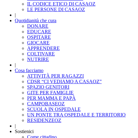
IL CODICE ETICO DI CASAOZ
LE PERSONE DI CASAOZ
|
Quotidianità che cura
DONARE
EDUCARE
OSPITARE
GIOCARE
APPRENDERE
COLTIVARE
NUTRIRE
|
Cosa facciamo
ATTIVITÀ PER RAGAZZI
CDSR “CI VEDIAMO A CASAOZ”
SPAZIO GENITORI
GITE PER FAMIGLIE
PER MAMMA E PAPÀ
CAMPOBASEOZ
SCUOLA IN OSPEDALE
UN PONTE TRA OSPEDALE E TERRITORIO
RESIDENZEOZ
|
Sostienici
Come cittadino