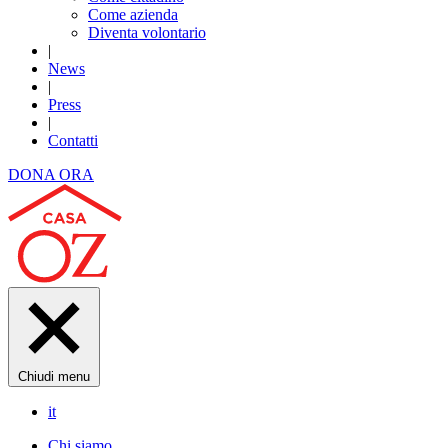
Come azienda
Diventa volontario
|
News
|
Press
|
Contatti
DONA ORA
Chiudi menu
it
Chi siamo