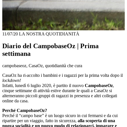
11/07/20
LA NOSTRA QUOTIDIANITÀ
Diario del CampobaseOz | Prima
settimana
campobaseoz, CasaOz, quotidianità che cura
CasaOz ha ri-accolto i bambini e i ragazzi per la prima volta dopo il
lockdown!
Infatti, lunedì 6 luglio 2020, è partito il nuovo
CampobaseOz
,
cinque settimane di attività estive durante le quali a CasaOz si
alterneranno piccoli gruppi di ragazzi in presenza e altri collegati
online da casa.
Perché CampobaseOz?
Perché il “campo base” è un luogo sicuro in cui fermarsi e da cui
ripartire per un viaggio, fatto in sicurezza,
alla scoperta di una
nuova socialità e un nuovo modo di relazionarci, imparare e