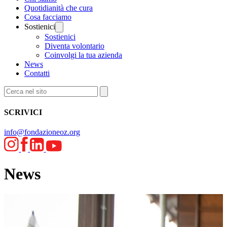
Quotidianità che cura
Cosa facciamo
Sostienici
Sostienici
Diventa volontario
Coinvolgi la tua azienda
News
Contatti
SCRIVICI
info@fondazioneoz.org
News