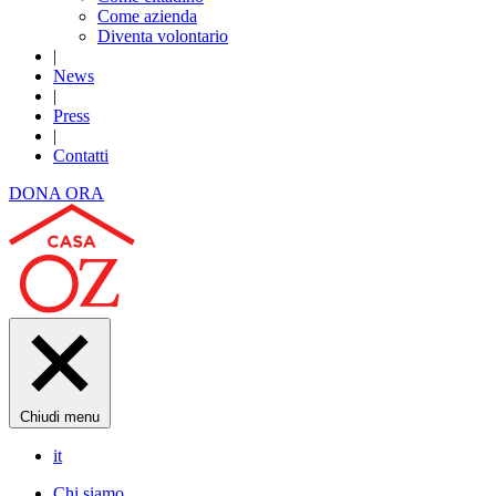
Come azienda
Diventa volontario
|
News
|
Press
|
Contatti
DONA ORA
Chiudi menu
it
Chi siamo