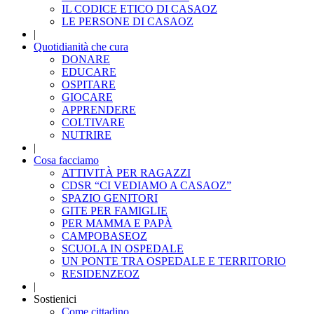
IL CODICE ETICO DI CASAOZ
LE PERSONE DI CASAOZ
|
Quotidianità che cura
DONARE
EDUCARE
OSPITARE
GIOCARE
APPRENDERE
COLTIVARE
NUTRIRE
|
Cosa facciamo
ATTIVITÀ PER RAGAZZI
CDSR “CI VEDIAMO A CASAOZ”
SPAZIO GENITORI
GITE PER FAMIGLIE
PER MAMMA E PAPÀ
CAMPOBASEOZ
SCUOLA IN OSPEDALE
UN PONTE TRA OSPEDALE E TERRITORIO
RESIDENZEOZ
|
Sostienici
Come cittadino