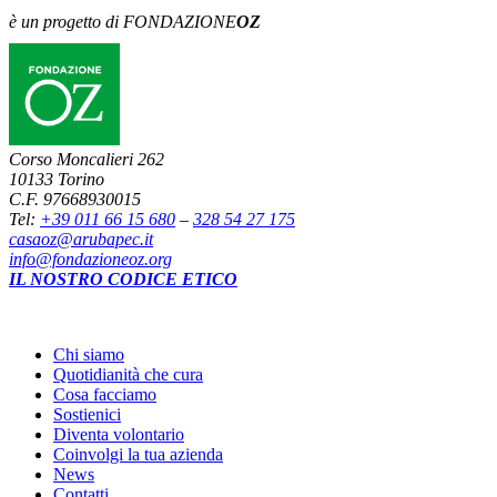
è un progetto di FONDAZIONE
OZ
Corso Moncalieri 262
10133 Torino
C.F. 97668930015
Tel:
+39 011 66 15 680
–
328 54 27 175
casaoz@arubapec.it
info@fondazioneoz.org
IL NOSTRO CODICE ETICO
Chi siamo
Quotidianità che cura
Cosa facciamo
Sostienici
Diventa volontario
Coinvolgi la tua azienda
News
Contatti