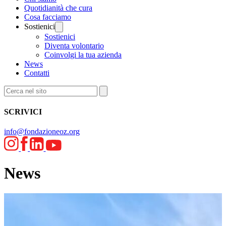
Quotidianità che cura
Cosa facciamo
Sostienici
Sostienici
Diventa volontario
Coinvolgi la tua azienda
News
Contatti
SCRIVICI
info@fondazioneoz.org
News