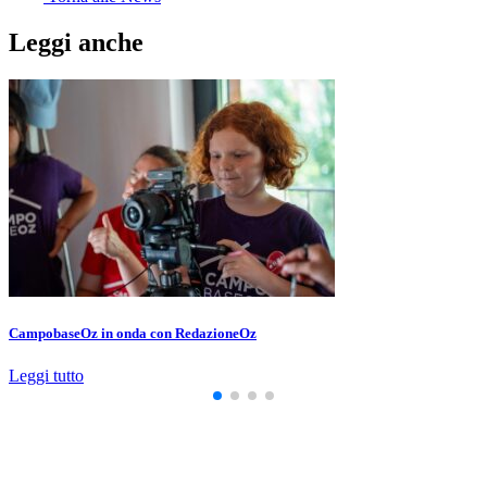
Leggi anche
CampobaseOz in onda con RedazioneOz
Leggi tutto