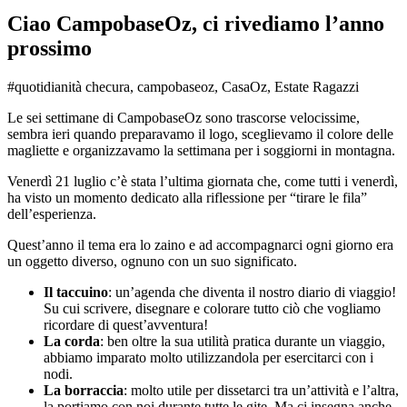
Ciao CampobaseOz, ci rivediamo l’anno
prossimo
#quotidianità checura, campobaseoz, CasaOz, Estate Ragazzi
Le sei settimane di CampobaseOz sono trascorse velocissime,
sembra ieri quando preparavamo il logo, sceglievamo il colore delle
magliette e organizzavamo la settimana per i soggiorni in montagna.
Venerdì 21 luglio c’è stata l’ultima giornata che, come tutti i venerdì,
ha visto un momento dedicato alla riflessione per “tirare le fila”
dell’esperienza.
Quest’anno il tema era lo zaino e ad accompagnarci ogni giorno era
un oggetto diverso, ognuno con un suo significato.
Il taccuino
: un’agenda che diventa il nostro diario di viaggio!
Su cui scrivere, disegnare e colorare tutto ciò che vogliamo
ricordare di quest’avventura!
La corda
: ben oltre la sua utilità pratica durante un viaggio,
abbiamo imparato molto utilizzandola per esercitarci con i
nodi.
La borraccia
: molto utile per dissetarci tra un’attività e l’altra,
la portiamo con noi durante tutte le gite. Ma ci insegna anche