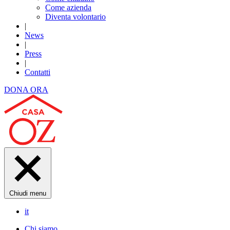
Come azienda
Diventa volontario
|
News
|
Press
|
Contatti
DONA ORA
Chiudi menu
it
Chi siamo