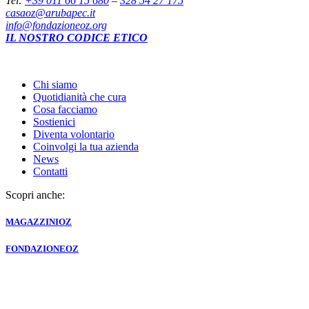
Tel:
+39 011 66 15 680
–
328 54 27 175
casaoz@arubapec.it
info@fondazioneoz.org
IL NOSTRO CODICE ETICO
Chi siamo
Quotidianità che cura
Cosa facciamo
Sostienici
Diventa volontario
Coinvolgi la tua azienda
News
Contatti
Scopri anche:
MAGAZZINI
OZ
FONDAZIONE
OZ