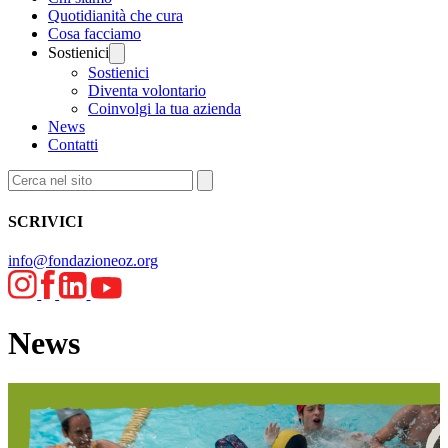
Quotidianità che cura
Cosa facciamo
Sostienici
Sostienici
Diventa volontario
Coinvolgi la tua azienda
News
Contatti
SCRIVICI
info@fondazioneoz.org
News