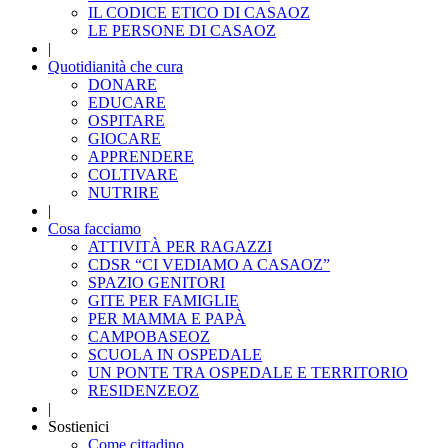
IL CODICE ETICO DI CASAOZ
LE PERSONE DI CASAOZ
|
Quotidianità che cura
DONARE
EDUCARE
OSPITARE
GIOCARE
APPRENDERE
COLTIVARE
NUTRIRE
|
Cosa facciamo
ATTIVITÀ PER RAGAZZI
CDSR “CI VEDIAMO A CASAOZ”
SPAZIO GENITORI
GITE PER FAMIGLIE
PER MAMMA E PAPÀ
CAMPOBASEOZ
SCUOLA IN OSPEDALE
UN PONTE TRA OSPEDALE E TERRITORIO
RESIDENZEOZ
|
Sostienici
Come cittadino