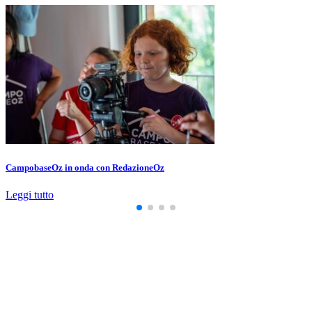
CampobaseOz in onda con RedazioneOz
Leggi tutto