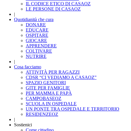
IL CODICE ETICO DI CASAOZ
LE PERSONE DI CASAOZ
|
Quotidianità che cura
DONARE
EDUCARE
OSPITARE
GIOCARE
APPRENDERE
COLTIVARE
NUTRIRE
|
Cosa facciamo
ATTIVITÀ PER RAGAZZI
CDSR “CI VEDIAMO A CASAOZ”
SPAZIO GENITORI
GITE PER FAMIGLIE
PER MAMMA E PAPÀ
CAMPOBASEOZ
SCUOLA IN OSPEDALE
UN PONTE TRA OSPEDALE E TERRITORIO
RESIDENZEOZ
|
Sostienici
Come cittadino