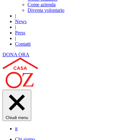
Come azienda
Diventa volontario
|
News
|
Press
|
Contatti
DONA ORA
Chiudi menu
it
Chi siamo