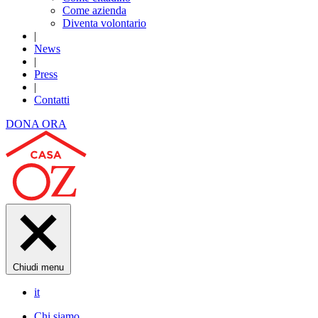
Come azienda
Diventa volontario
|
News
|
Press
|
Contatti
DONA ORA
Chiudi menu
it
Chi siamo