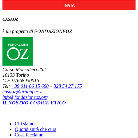
INVIA
CASA
OZ
è un progetto di FONDAZIONE
OZ
Corso Moncalieri 262
10133 Torino
C.F. 97668930015
Tel:
+39 011 66 15 680
–
328 54 27 175
casaoz@arubapec.it
info@fondazioneoz.org
IL NOSTRO CODICE ETICO
Chi siamo
Quotidianità che cura
Cosa facciamo