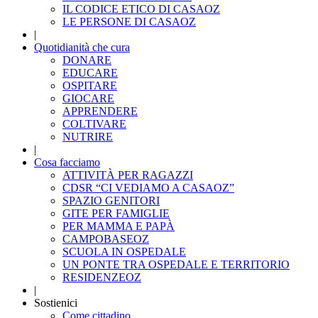
IL CODICE ETICO DI CASAOZ
LE PERSONE DI CASAOZ
|
Quotidianità che cura
DONARE
EDUCARE
OSPITARE
GIOCARE
APPRENDERE
COLTIVARE
NUTRIRE
|
Cosa facciamo
ATTIVITÀ PER RAGAZZI
CDSR “CI VEDIAMO A CASAOZ”
SPAZIO GENITORI
GITE PER FAMIGLIE
PER MAMMA E PAPÀ
CAMPOBASEOZ
SCUOLA IN OSPEDALE
UN PONTE TRA OSPEDALE E TERRITORIO
RESIDENZEOZ
|
Sostienici
Come cittadino