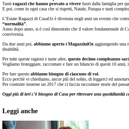
Tanti
ragazzi che hanno provato a vivere
fuori dalla famiglia per q
E poi, come in ogni casa che si rispetti, Natale, Pasqua e tanti comp
L’Estate Ragazzi di CasaOz è divenuta negli anni un evento che coinvol
“normalità”
.
Anno dopo anno, si è così dimostrato che il valore fondamentale di Cas
convivenza.
Da due anni poi,
abbiamo aperto i MagazziniOz
aggiungendo una nu
disabilit
à
.
Per tutte queste ragioni e tante altre,
questo decimo compleanno sar
Vogliamo festeggiare, raccontare e fare un bilancio di questi 10 anni, i
Per fare questo
abbiamo bisogno di ciascuno di voi
.
Ecco perchè vi chiediamo, ancor più del solito, di leggerci ed annotar
Per costruire insieme un 2017 che ci faccia raccontare storie del passa
Oggi più di ieri c’è bisogno di Casa per ritrovare una quotidianit
à
ca
Leggi anche