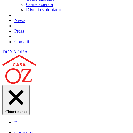
Come azienda
Diventa volontario
|
News
|
Press
|
Contatti
DONA ORA
Chiudi menu
it
Chi siamo