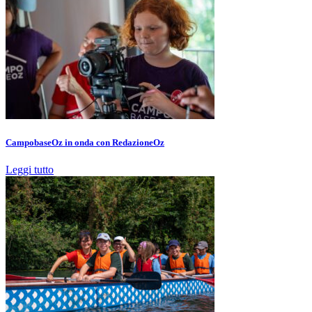
CampobaseOz in onda con RedazioneOz
Leggi tutto