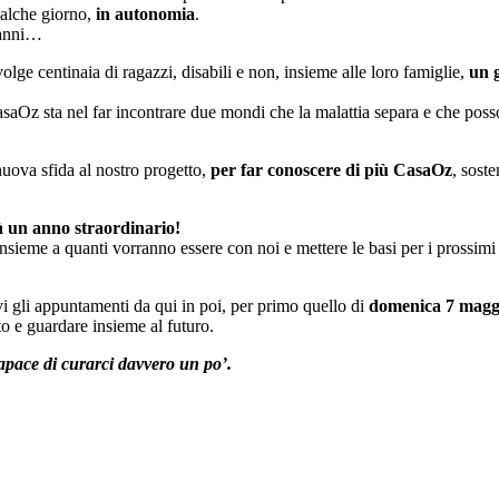
ualche giorno,
in autonomia
.
leanni…
ge centinaia di ragazzi, disabili e non, insieme alle loro famiglie,
un g
aOz sta nel far incontrare due mondi che la malattia separa e che posso
ova sfida al nostro progetto,
per far conoscere di più CasaOz
, sost
à
un anno straordinario!
nsieme a quanti vorranno essere con noi e mettere le basi per i prossimi 
vi gli appuntamenti da qui in poi, per primo quello di
domenica 7 maggi
to e guardare insieme al futuro.
pace di curarci davvero un po’.