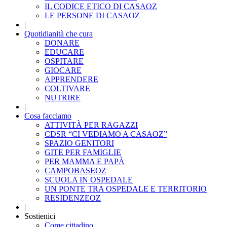
IL CODICE ETICO DI CASAOZ
LE PERSONE DI CASAOZ
|
Quotidianità che cura
DONARE
EDUCARE
OSPITARE
GIOCARE
APPRENDERE
COLTIVARE
NUTRIRE
|
Cosa facciamo
ATTIVITÀ PER RAGAZZI
CDSR “CI VEDIAMO A CASAOZ”
SPAZIO GENITORI
GITE PER FAMIGLIE
PER MAMMA E PAPÀ
CAMPOBASEOZ
SCUOLA IN OSPEDALE
UN PONTE TRA OSPEDALE E TERRITORIO
RESIDENZEOZ
|
Sostienici
Come cittadino