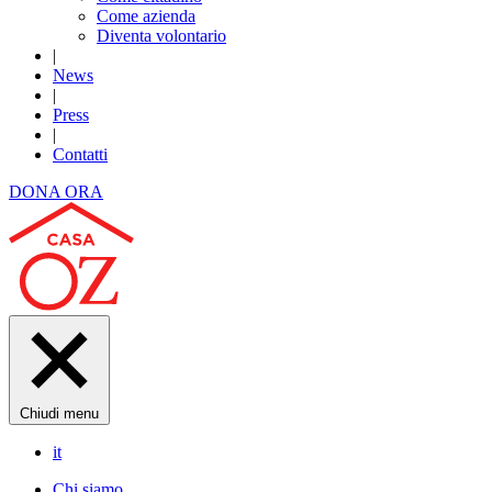
Come azienda
Diventa volontario
|
News
|
Press
|
Contatti
DONA ORA
Chiudi menu
it
Chi siamo