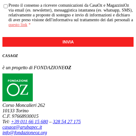
Presto il consenso a ricevere comunicazioni da CasaOz e MagazziniOz
via email (es. newsletter), messaggistica istantanea (es. whatsapp, SMS),
relativamente a proposte di sostegno e invio di informazioni e dichiaro
di aver preso visione dell'informativa sul trattamento dei dati personali a
questo link
*
INVIA
CASA
OZ
è un progetto di FONDAZIONE
OZ
Corso Moncalieri 262
10133 Torino
C.F. 97668930015
Tel:
+39 011 66 15 680
–
328 54 27 175
casaoz@arubapec.it
info@fondazioneoz.org