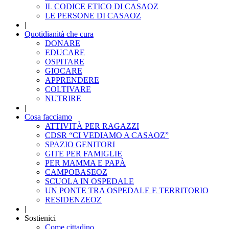
IL CODICE ETICO DI CASAOZ
LE PERSONE DI CASAOZ
|
Quotidianità che cura
DONARE
EDUCARE
OSPITARE
GIOCARE
APPRENDERE
COLTIVARE
NUTRIRE
|
Cosa facciamo
ATTIVITÀ PER RAGAZZI
CDSR “CI VEDIAMO A CASAOZ”
SPAZIO GENITORI
GITE PER FAMIGLIE
PER MAMMA E PAPÀ
CAMPOBASEOZ
SCUOLA IN OSPEDALE
UN PONTE TRA OSPEDALE E TERRITORIO
RESIDENZEOZ
|
Sostienici
Come cittadino