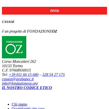
INVIA
CASA
OZ
è un progetto di FONDAZIONE
OZ
Corso Moncalieri 262
10133 Torino
C.F. 97668930015
Tel:
+39 011 66 15 680
–
328 54 27 175
casaoz@arubapec.it
info@fondazioneoz.org
IL NOSTRO CODICE ETICO
Chi siamo
Quotidianità che cura