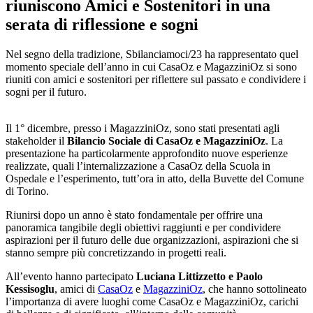
riuniscono Amici e Sostenitori in una
serata di riflessione e sogni
Nel segno della tradizione, Sbilanciamoci/23 ha rappresentato quel
momento speciale dell’anno in cui CasaOz e MagazziniOz si sono
riuniti con amici e sostenitori per riflettere sul passato e condividere i
sogni per il futuro.
Il 1° dicembre, presso i MagazziniOz, sono stati presentati agli
stakeholder il
Bilancio Sociale di CasaOz e MagazziniOz
. La
presentazione ha particolarmente approfondito nuove esperienze
realizzate, quali l’internalizzazione a CasaOz della Scuola in
Ospedale e l’esperimento, tutt’ora in atto, della Buvette del Comune
di Torino.
Riunirsi dopo un anno è stato fondamentale per offrire una
panoramica tangibile degli obiettivi raggiunti e per condividere
aspirazioni per il futuro delle due organizzazioni, aspirazioni che si
stanno sempre più concretizzando in progetti reali.
All’evento hanno partecipato
Luciana Littizzetto e Paolo
Kessisoglu
, amici di
CasaOz
e
MagazziniOz
, che hanno sottolineato
l’importanza di avere luoghi come CasaOz e MagazziniOz, carichi