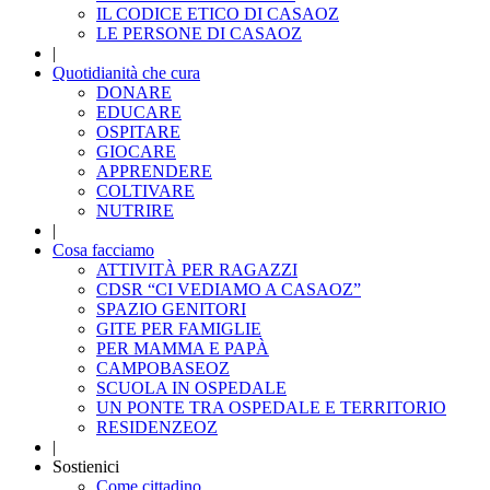
IL CODICE ETICO DI CASAOZ
LE PERSONE DI CASAOZ
|
Quotidianità che cura
DONARE
EDUCARE
OSPITARE
GIOCARE
APPRENDERE
COLTIVARE
NUTRIRE
|
Cosa facciamo
ATTIVITÀ PER RAGAZZI
CDSR “CI VEDIAMO A CASAOZ”
SPAZIO GENITORI
GITE PER FAMIGLIE
PER MAMMA E PAPÀ
CAMPOBASEOZ
SCUOLA IN OSPEDALE
UN PONTE TRA OSPEDALE E TERRITORIO
RESIDENZEOZ
|
Sostienici
Come cittadino