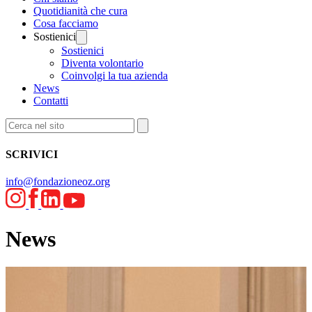
Quotidianità che cura
Cosa facciamo
Sostienici
Sostienici
Diventa volontario
Coinvolgi la tua azienda
News
Contatti
SCRIVICI
info@fondazioneoz.org
News