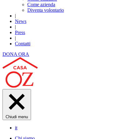
Come azienda
Diventa volontario
|
News
|
Press
|
Contatti
DONA ORA
Chiudi menu
it
Chi siamo