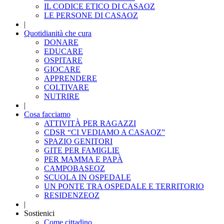
IL CODICE ETICO DI CASAOZ
LE PERSONE DI CASAOZ
|
Quotidianità che cura
DONARE
EDUCARE
OSPITARE
GIOCARE
APPRENDERE
COLTIVARE
NUTRIRE
|
Cosa facciamo
ATTIVITÀ PER RAGAZZI
CDSR “CI VEDIAMO A CASAOZ”
SPAZIO GENITORI
GITE PER FAMIGLIE
PER MAMMA E PAPÀ
CAMPOBASEOZ
SCUOLA IN OSPEDALE
UN PONTE TRA OSPEDALE E TERRITORIO
RESIDENZEOZ
|
Sostienici
Come cittadino