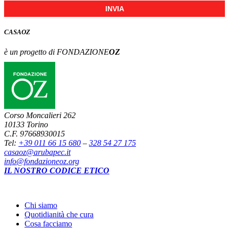
INVIA
CASA
OZ
è un progetto di FONDAZIONE
OZ
Corso Moncalieri 262
10133 Torino
C.F. 97668930015
Tel:
+39 011 66 15 680
–
328 54 27 175
casaoz@arubapec.it
info@fondazioneoz.org
IL NOSTRO CODICE ETICO
Chi siamo
Quotidianità che cura
Cosa facciamo