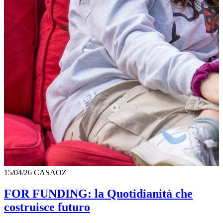
15/04/26
CASAOZ
FOR FUNDING: la Quotidianità che
costruisce futuro