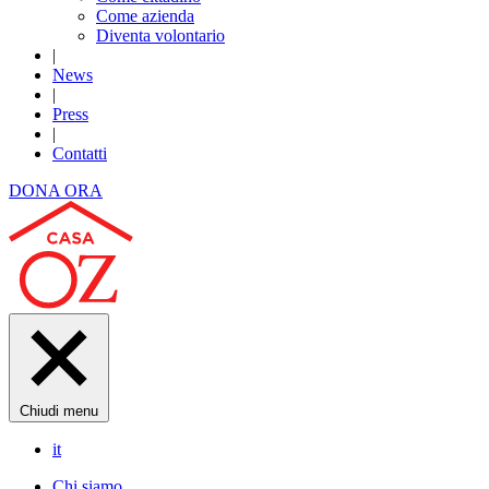
Come azienda
Diventa volontario
|
News
|
Press
|
Contatti
DONA ORA
Chiudi menu
it
Chi siamo