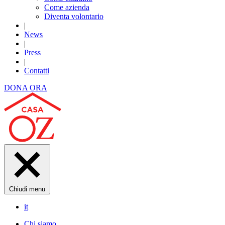
Come azienda
Diventa volontario
|
News
|
Press
|
Contatti
DONA ORA
Chiudi menu
it
Chi siamo