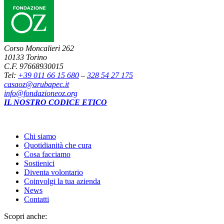
Corso Moncalieri 262
10133 Torino
C.F. 97668930015
Tel:
+39 011 66 15 680
–
328 54 27 175
casaoz@arubapec.it
info@fondazioneoz.org
IL NOSTRO CODICE ETICO
Chi siamo
Quotidianità che cura
Cosa facciamo
Sostienici
Diventa volontario
Coinvolgi la tua azienda
News
Contatti
Scopri anche: