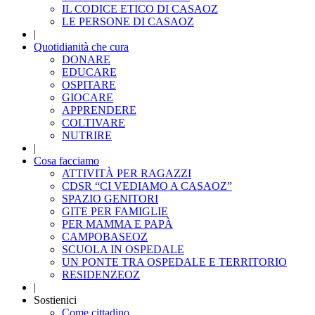
IL CODICE ETICO DI CASAOZ
LE PERSONE DI CASAOZ
|
Quotidianità che cura
DONARE
EDUCARE
OSPITARE
GIOCARE
APPRENDERE
COLTIVARE
NUTRIRE
|
Cosa facciamo
ATTIVITÀ PER RAGAZZI
CDSR “CI VEDIAMO A CASAOZ”
SPAZIO GENITORI
GITE PER FAMIGLIE
PER MAMMA E PAPÀ
CAMPOBASEOZ
SCUOLA IN OSPEDALE
UN PONTE TRA OSPEDALE E TERRITORIO
RESIDENZEOZ
|
Sostienici
Come cittadino