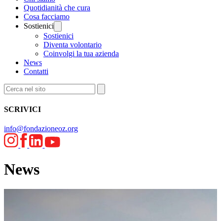
Quotidianità che cura
Cosa facciamo
Sostienici
Sostienici
Diventa volontario
Coinvolgi la tua azienda
News
Contatti
SCRIVICI
info@fondazioneoz.org
News