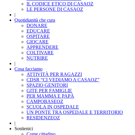
IL CODICE ETICO DI CASAOZ
LE PERSONE DI CASAOZ
|
Quotidianità che cura
DONARE
EDUCARE
OSPITARE
GIOCARE
APPRENDERE
COLTIVARE
NUTRIRE
|
Cosa facciamo
ATTIVITÀ PER RAGAZZI
CDSR “CI VEDIAMO A CASAOZ”
SPAZIO GENITORI
GITE PER FAMIGLIE
PER MAMMA E PAPÀ
CAMPOBASEOZ
SCUOLA IN OSPEDALE
UN PONTE TRA OSPEDALE E TERRITORIO
RESIDENZEOZ
|
Sostienici
Come cittadino