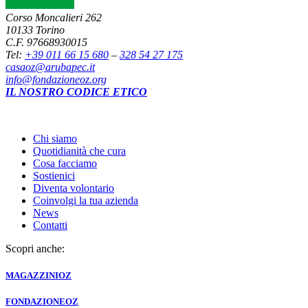
Corso Moncalieri 262
10133 Torino
C.F. 97668930015
Tel:
+39 011 66 15 680
–
328 54 27 175
casaoz@arubapec.it
info@fondazioneoz.org
IL NOSTRO CODICE ETICO
Chi siamo
Quotidianità che cura
Cosa facciamo
Sostienici
Diventa volontario
Coinvolgi la tua azienda
News
Contatti
Scopri anche:
MAGAZZINI
OZ
FONDAZIONE
OZ