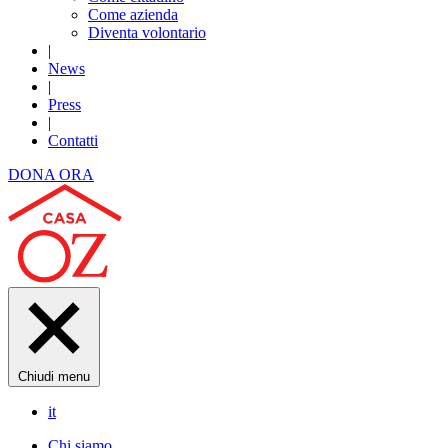
Come azienda
Diventa volontario
|
News
|
Press
|
Contatti
DONA ORA
Chiudi menu
it
Chi siamo