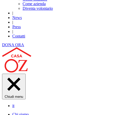
Come azienda
Diventa volontario
|
News
|
Press
|
Contatti
DONA ORA
Chiudi menu
it
Chi siamo