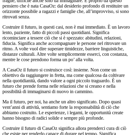
fragile, difficile anche solo da immaginare. È proprio da questo
pensiero che è nata CasaOz: dal desiderio profondo di restituire un
orizzonte possibile a ragazzi e famiglie che, all’improvviso, si sono
ritrovati senza.
Costruire il futuro, in questi casi, non è mai immediato. È un lavoro
lento, paziente, fatto di piccoli passi quotidiani. Significa
ricominciare a tessere ciò che si è spezzato: abitudini, relazioni,
fiducia. Significa anche accompagnare le persone nel ritrovare un
ritmo. A volte vuol dire superare timidezze, barriere linguistiche,
distanze culturali. Altre volte semplicemente esserci, con costanza,
mentre le cose prendono forma un po’ alla volta.
A CasaOz il futuro si costruisce così: insieme. Non come un
obiettivo da raggiungere in fretta, ma come qualcosa da coltivare
nella quotidianità, dando valore a ogni piccolo traguardo. È un
futuro che prende forma nelle relazioni che si creano e nella
possibilità di immaginarsi di nuovo in cammino.
Ma il futuro, per noi, ha anche un altro significato. Dopo quasi
vent’anni di attività, sentiamo forte la responsabilità di ciò che
abbiamo costruito. Le esperienze, i legami, le opportunità create
hanno bisogno di radici solide e sempre più profonde.
Costruire il futuro di CasaOz significa allora prenderci cura di ciò
che esiste per renderlo capace di durare nel tempo. Significa