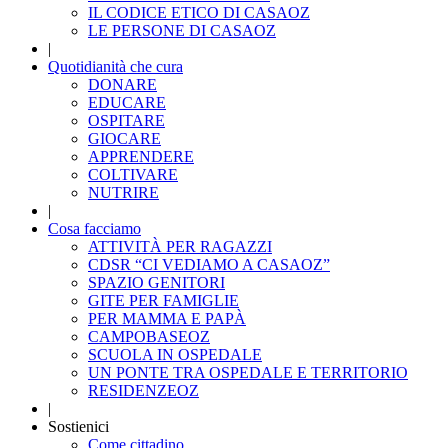
IL CODICE ETICO DI CASAOZ
LE PERSONE DI CASAOZ
|
Quotidianità che cura
DONARE
EDUCARE
OSPITARE
GIOCARE
APPRENDERE
COLTIVARE
NUTRIRE
|
Cosa facciamo
ATTIVITÀ PER RAGAZZI
CDSR “CI VEDIAMO A CASAOZ”
SPAZIO GENITORI
GITE PER FAMIGLIE
PER MAMMA E PAPÀ
CAMPOBASEOZ
SCUOLA IN OSPEDALE
UN PONTE TRA OSPEDALE E TERRITORIO
RESIDENZEOZ
|
Sostienici
Come cittadino