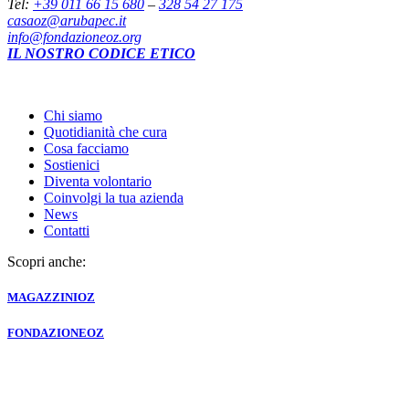
Tel:
+39 011 66 15 680
–
328 54 27 175
casaoz@arubapec.it
info@fondazioneoz.org
IL NOSTRO CODICE ETICO
Chi siamo
Quotidianità che cura
Cosa facciamo
Sostienici
Diventa volontario
Coinvolgi la tua azienda
News
Contatti
Scopri anche:
MAGAZZINI
OZ
FONDAZIONE
OZ