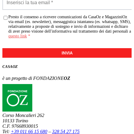
Presto il consenso a ricevere comunicazioni da CasaOz e MagazziniOz
via email (es. newsletter), messaggistica istantanea (es. whatsapp, SMS),
relativamente a proposte di sostegno e invio di informazioni e dichiaro
di aver preso visione dell'informativa sul trattamento dei dati personali a
questo link
*
INVIA
CASA
OZ
è un progetto di FONDAZIONE
OZ
Corso Moncalieri 262
10133 Torino
C.F. 97668930015
Tel:
+39 011 66 15 680
–
328 54 27 175