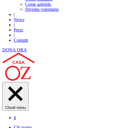
Come azienda
Diventa volontario
|
News
|
Press
|
Contatti
DONA ORA
Chiudi menu
it
Chi siamo