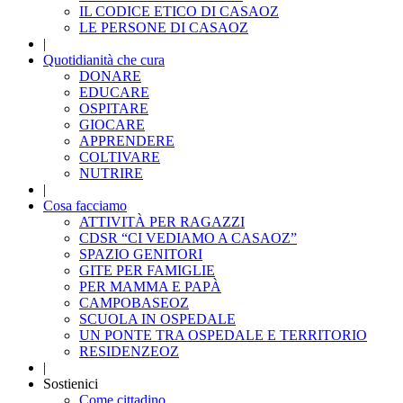
IL CODICE ETICO DI CASAOZ
LE PERSONE DI CASAOZ
|
Quotidianità che cura
DONARE
EDUCARE
OSPITARE
GIOCARE
APPRENDERE
COLTIVARE
NUTRIRE
|
Cosa facciamo
ATTIVITÀ PER RAGAZZI
CDSR “CI VEDIAMO A CASAOZ”
SPAZIO GENITORI
GITE PER FAMIGLIE
PER MAMMA E PAPÀ
CAMPOBASEOZ
SCUOLA IN OSPEDALE
UN PONTE TRA OSPEDALE E TERRITORIO
RESIDENZEOZ
|
Sostienici
Come cittadino