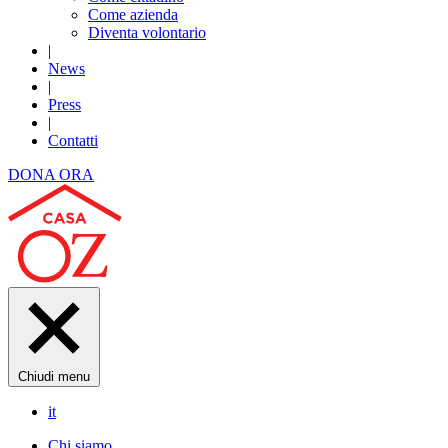
Come azienda
Diventa volontario
|
News
|
Press
|
Contatti
DONA ORA
Chiudi menu
it
Chi siamo