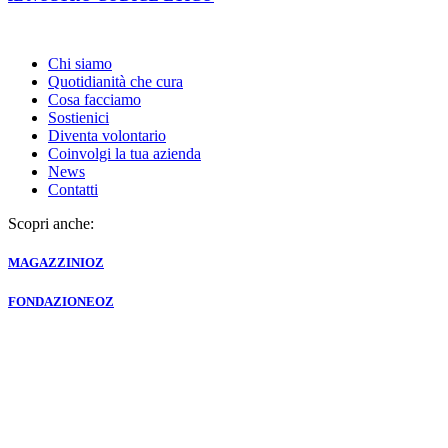
Chi siamo
Quotidianità che cura
Cosa facciamo
Sostienici
Diventa volontario
Coinvolgi la tua azienda
News
Contatti
Scopri anche:
MAGAZZINI
OZ
FONDAZIONE
OZ