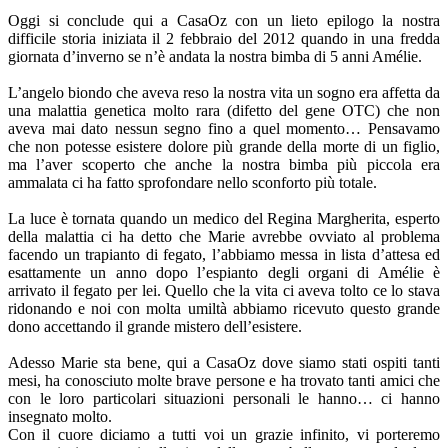
Oggi si conclude qui a CasaOz con un lieto epilogo la nostra
difficile storia iniziata il 2 febbraio del 2012 quando in una fredda
giornata d’inverno se n’è andata la nostra bimba di 5 anni Amélie.
L’angelo biondo che aveva reso la nostra vita un sogno era affetta da
una malattia genetica molto rara (difetto del gene OTC) che non
aveva mai dato nessun segno fino a quel momento… Pensavamo
che non potesse esistere dolore più grande della morte di un figlio,
ma l’aver scoperto che anche la nostra bimba più piccola era
ammalata ci ha fatto sprofondare nello sconforto più totale.
La luce è tornata quando un medico del Regina Margherita, esperto
della malattia ci ha detto che Marie avrebbe ovviato al problema
facendo un trapianto di fegato, l’abbiamo messa in lista d’attesa ed
esattamente un anno dopo l’espianto degli organi di Amélie è
arrivato il fegato per lei. Quello che la vita ci aveva tolto ce lo stava
ridonando e noi con molta umiltà abbiamo ricevuto questo grande
dono accettando il grande mistero dell’esistere.
Adesso Marie sta bene, qui a CasaOz dove siamo stati ospiti tanti
mesi, ha conosciuto molte brave persone e ha trovato tanti amici che
con le loro particolari situazioni personali le hanno… ci hanno
insegnato molto.
Con il cuore diciamo a tutti voi un grazie infinito, vi porteremo