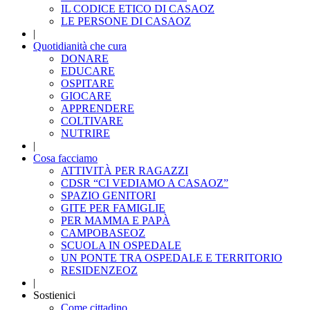
IL CODICE ETICO DI CASAOZ
LE PERSONE DI CASAOZ
|
Quotidianità che cura
DONARE
EDUCARE
OSPITARE
GIOCARE
APPRENDERE
COLTIVARE
NUTRIRE
|
Cosa facciamo
ATTIVITÀ PER RAGAZZI
CDSR “CI VEDIAMO A CASAOZ”
SPAZIO GENITORI
GITE PER FAMIGLIE
PER MAMMA E PAPÀ
CAMPOBASEOZ
SCUOLA IN OSPEDALE
UN PONTE TRA OSPEDALE E TERRITORIO
RESIDENZEOZ
|
Sostienici
Come cittadino