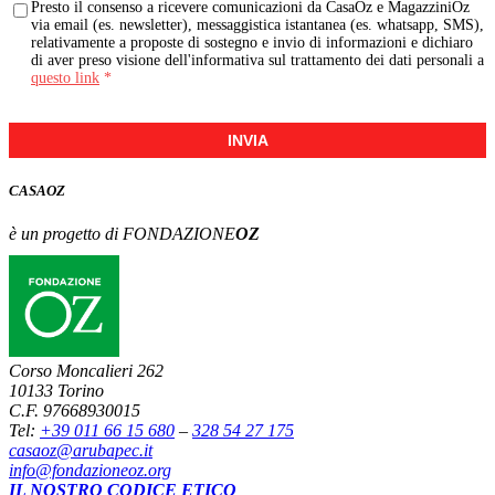
Presto il consenso a ricevere comunicazioni da CasaOz e MagazziniOz
via email (es. newsletter), messaggistica istantanea (es. whatsapp, SMS),
relativamente a proposte di sostegno e invio di informazioni e dichiaro
di aver preso visione dell'informativa sul trattamento dei dati personali a
questo link
*
INVIA
CASA
OZ
è un progetto di FONDAZIONE
OZ
Corso Moncalieri 262
10133 Torino
C.F. 97668930015
Tel:
+39 011 66 15 680
–
328 54 27 175
casaoz@arubapec.it
info@fondazioneoz.org
IL NOSTRO CODICE ETICO