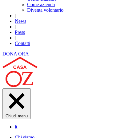
Come azienda
Diventa volontario
|
News
|
Press
|
Contatti
DONA ORA
Chiudi menu
it
Chi siamo