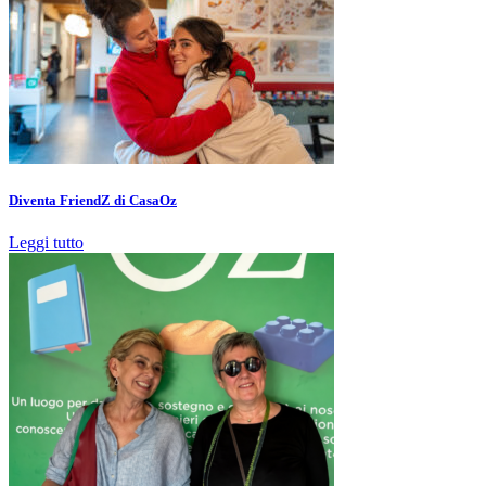
Diventa FriendZ di CasaOz
Leggi tutto