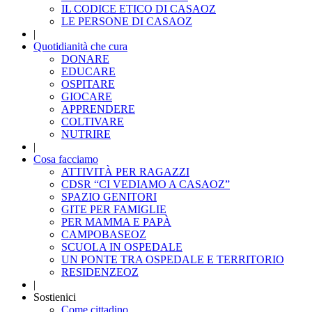
IL CODICE ETICO DI CASAOZ
LE PERSONE DI CASAOZ
|
Quotidianità che cura
DONARE
EDUCARE
OSPITARE
GIOCARE
APPRENDERE
COLTIVARE
NUTRIRE
|
Cosa facciamo
ATTIVITÀ PER RAGAZZI
CDSR “CI VEDIAMO A CASAOZ”
SPAZIO GENITORI
GITE PER FAMIGLIE
PER MAMMA E PAPÀ
CAMPOBASEOZ
SCUOLA IN OSPEDALE
UN PONTE TRA OSPEDALE E TERRITORIO
RESIDENZEOZ
|
Sostienici
Come cittadino