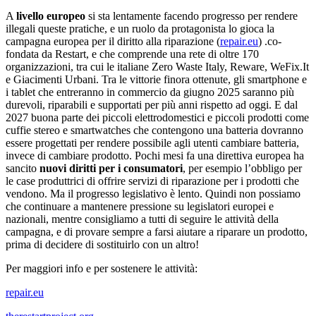
A
livello europeo
si sta lentamente facendo progresso per rendere
illegali queste pratiche, e un ruolo da protagonista lo gioca la
campagna europea per il diritto alla riparazione (
repair.eu
) .co-
fondata da Restart, e che comprende una rete di oltre 170
organizzazioni, tra cui le italiane Zero Waste Italy, Reware, WeFix.It
e Giacimenti Urbani. Tra le vittorie finora ottenute, gli smartphone e
i tablet che entreranno in commercio da giugno 2025 saranno più
durevoli, riparabili e supportati per più anni rispetto ad oggi. E dal
2027 buona parte dei piccoli elettrodomestici e piccoli prodotti come
cuffie stereo e smartwatches che contengono una batteria dovranno
essere progettati per rendere possibile agli utenti cambiare batteria,
invece di cambiare prodotto. Pochi mesi fa una direttiva europea ha
sancito
nuovi diritti per i consumatori
, per esempio l’obbligo per
le case produttrici di offrire servizi di riparazione per i prodotti che
vendono. Ma il progresso legislativo è lento. Quindi non possiamo
che continuare a mantenere pressione su legislatori europei e
nazionali, mentre consigliamo a tutti di seguire le attività della
campagna, e di provare sempre a farsi aiutare a riparare un prodotto,
prima di decidere di sostituirlo con un altro!
Per maggiori info e per sostenere le attività:
repair.eu