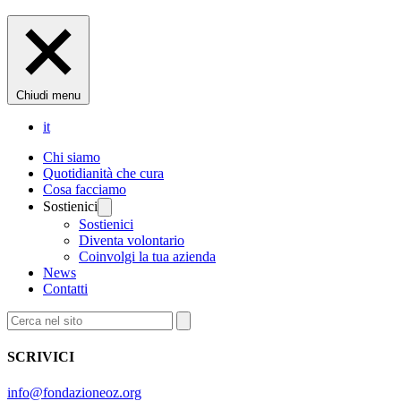
Chiudi menu
it
Chi siamo
Quotidianità che cura
Cosa facciamo
Sostienici
Sostienici
Diventa volontario
Coinvolgi la tua azienda
News
Contatti
SCRIVICI
info@fondazioneoz.org