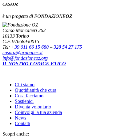
CASA
OZ
è un progetto di FONDAZIONE
OZ
Corso Moncalieri 262
10133 Torino
C.F. 97668930015
Tel:
+39 011 66 15 680
–
328 54 27 175
casaoz@arubapec.it
info@fondazioneoz.org
IL NOSTRO CODICE ETICO
Chi siamo
Quotidianità che cura
Cosa facciamo
Sostienici
Diventa volontario
Coinvolgi la tua azienda
News
Contatti
Scopri anche: