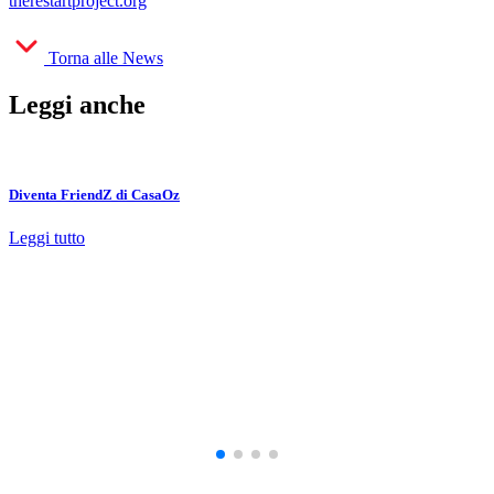
therestartproject.org
Torna alle News
Leggi anche
Diventa FriendZ di CasaOz
Leggi tutto