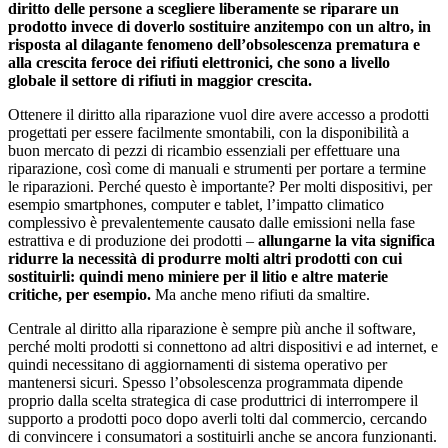
diritto delle persone a scegliere liberamente se riparare un
prodotto invece di doverlo sostituire anzitempo con un altro, in
risposta al dilagante fenomeno dell’obsolescenza prematura e
alla crescita feroce dei rifiuti elettronici, che sono a livello
globale il settore di rifiuti in maggior crescita.
Ottenere il diritto alla riparazione vuol dire avere accesso a prodotti
progettati per essere facilmente smontabili, con la disponibilità a
buon mercato di pezzi di ricambio essenziali per effettuare una
riparazione, così come di manuali e strumenti per portare a termine
le riparazioni. Perché questo è importante? Per molti dispositivi, per
esempio smartphones, computer e tablet, l’impatto climatico
complessivo è prevalentemente causato dalle emissioni nella fase
estrattiva e di produzione dei prodotti –
allungarne la vita significa
ridurre la necessità di produrre molti altri prodotti con cui
sostituirli: quindi meno miniere per il litio e altre materie
critiche, per esempio.
Ma anche meno rifiuti da smaltire.
Centrale al diritto alla riparazione è sempre più anche il software,
perché molti prodotti si connettono ad altri dispositivi e ad internet, e
quindi necessitano di aggiornamenti di sistema operativo per
mantenersi sicuri. Spesso l’obsolescenza programmata dipende
proprio dalla scelta strategica di case produttrici di interrompere il
supporto a prodotti poco dopo averli tolti dal commercio, cercando
di convincere i consumatori a sostituirli anche se ancora funzionanti.