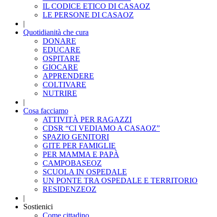
IL CODICE ETICO DI CASAOZ
LE PERSONE DI CASAOZ
|
Quotidianità che cura
DONARE
EDUCARE
OSPITARE
GIOCARE
APPRENDERE
COLTIVARE
NUTRIRE
|
Cosa facciamo
ATTIVITÀ PER RAGAZZI
CDSR “CI VEDIAMO A CASAOZ”
SPAZIO GENITORI
GITE PER FAMIGLIE
PER MAMMA E PAPÀ
CAMPOBASEOZ
SCUOLA IN OSPEDALE
UN PONTE TRA OSPEDALE E TERRITORIO
RESIDENZEOZ
|
Sostienici
Come cittadino