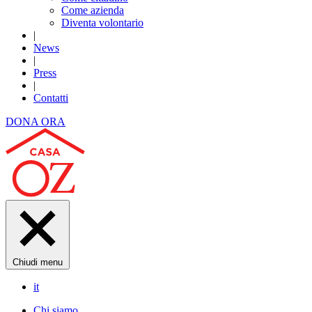
Come azienda
Diventa volontario
|
News
|
Press
|
Contatti
DONA ORA
Chiudi menu
it
Chi siamo