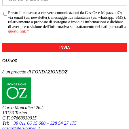
Presto il consenso a ricevere comunicazioni da CasaOz e MagazziniOz
via email (es. newsletter), messaggistica istantanea (es. whatsapp, SMS),
relativamente a proposte di sostegno e invio di informazioni e dichiaro
di aver preso visione dell'informativa sul trattamento dei dati personali a
questo link
*
INVIA
CASA
OZ
è un progetto di FONDAZIONE
OZ
Corso Moncalieri 262
10133 Torino
C.F. 97668930015
Tel:
+39 011 66 15 680
–
328 54 27 175
casaoz@arubapec.it