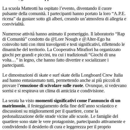
La scuola Matteotti ha ospitato l’evento, diventando il cuore
pulsante della comunità. I partecipanti hanno portato la loro “A.P.E.
ricena” da gustare sotto gli alberi, creando un’atmosfera di allegria e
convivialità.
Numerose attività hanno animato il pomeriggio. Il laboratorio “Rap
di Comunità” condotto da @Lore Nough e @Alter-Ego ha
coinvolto tutti con ritmi travolgenti e testi significativi, riflettendo le
dinamiche del territorio. La Cooperativa Mirafiori ha organizzato
giochi per grandi e piccini, tra cui i tradizionali “Giochi di una
volta…” in legno, che hanno fatto divertire e socializzare i
partecipanti.
Le dimostrazioni di skate e surf skate della Longboard Crew Italia
asd hanno entusiasmato tutti, permettendo anche ai più piccoli di
provare l’
emozione di scivolare sulle ruote
. Ovunque, si vedevano
sorrisi e si respirava un clima di amicizia e condivisione.
La serata ha visto
momenti significativi come l’annuncio di un
matrimonio
, il festeggiamento della fine dell’anno scolastico e
discussioni su miglioramenti per il quartiere, come la
pedonalizzazione delle strade vicine alle scuole. Le famiglie del
quartiere sono state le vere protagoniste, partecipando attivamente e
condividendo il desiderio di cura e leggerezza per il proprio