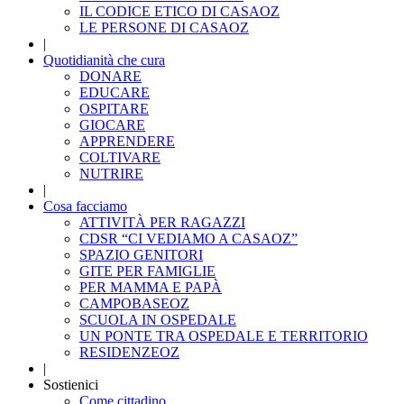
IL CODICE ETICO DI CASAOZ
LE PERSONE DI CASAOZ
|
Quotidianità che cura
DONARE
EDUCARE
OSPITARE
GIOCARE
APPRENDERE
COLTIVARE
NUTRIRE
|
Cosa facciamo
ATTIVITÀ PER RAGAZZI
CDSR “CI VEDIAMO A CASAOZ”
SPAZIO GENITORI
GITE PER FAMIGLIE
PER MAMMA E PAPÀ
CAMPOBASEOZ
SCUOLA IN OSPEDALE
UN PONTE TRA OSPEDALE E TERRITORIO
RESIDENZEOZ
|
Sostienici
Come cittadino