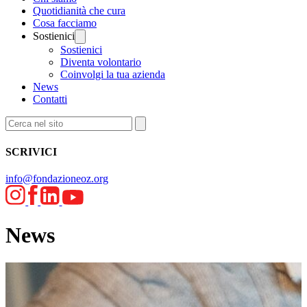
Quotidianità che cura
Cosa facciamo
Sostienici
Sostienici
Diventa volontario
Coinvolgi la tua azienda
News
Contatti
SCRIVICI
info@fondazioneoz.org
News