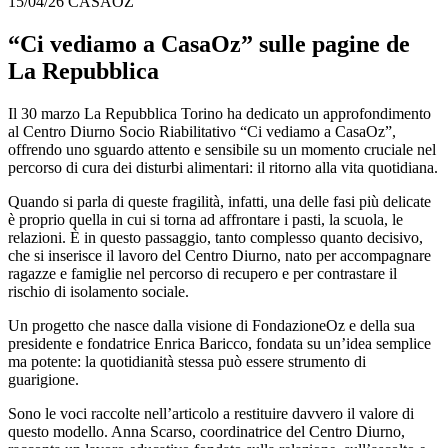
15/04/26
CASAOZ
“Ci vediamo a CasaOz” sulle pagine de
La Repubblica
Il 30 marzo La Repubblica Torino ha dedicato un approfondimento
al Centro Diurno Socio Riabilitativo “Ci vediamo a CasaOz”,
offrendo uno sguardo attento e sensibile su un momento cruciale nel
percorso di cura dei disturbi alimentari: il ritorno alla vita quotidiana.
Quando si parla di queste fragilità, infatti, una delle fasi più delicate
è proprio quella in cui si torna ad affrontare i pasti, la scuola, le
relazioni. È in questo passaggio, tanto complesso quanto decisivo,
che si inserisce il lavoro del Centro Diurno, nato per accompagnare
ragazze e famiglie nel percorso di recupero e per contrastare il
rischio di isolamento sociale.
Un progetto che nasce dalla visione di FondazioneOz e della sua
presidente e fondatrice Enrica Baricco, fondata su un’idea semplice
ma potente: la quotidianità stessa può essere strumento di
guarigione.
Sono le voci raccolte nell’articolo a restituire davvero il valore di
questo modello. Anna Scarso, coordinatrice del Centro Diurno,