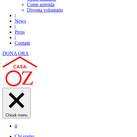
Come azienda
Diventa volontario
|
News
|
Press
|
Contatti
DONA ORA
Chiudi menu
it
Chi siamo