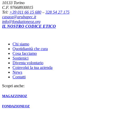
10133 Torino
C.F. 97668930015
Tel:
+39 011 66 15 680
–
328 54 27 175
casaoz@arubapec.it
info@fondazioneoz.org
IL NOSTRO CODICE ETICO
Chi siamo
Quotidianità che cura
Cosa facciamo
Sostienici
Diventa volontario
Coinvolgi la tua azienda
News
Contatti
Scopri anche:
MAGAZZINI
OZ
FONDAZIONE
OZ