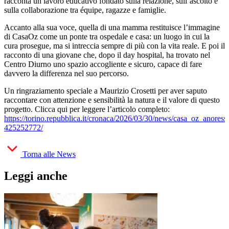
racconta un lavoro educativo fondato sulla relazione, sull’ascolto e
sulla collaborazione tra équipe, ragazze e famiglie.
Accanto alla sua voce, quella di una mamma restituisce l’immagine
di CasaOz come un ponte tra ospedale e casa: un luogo in cui la
cura prosegue, ma si intreccia sempre di più con la vita reale. E poi il
racconto di una giovane che, dopo il day hospital, ha trovato nel
Centro Diurno uno spazio accogliente e sicuro, capace di fare
davvero la differenza nel suo percorso.
Un ringraziamento speciale a Maurizio Crosetti per aver saputo
raccontare con attenzione e sensibilità la natura e il valore di questo
progetto. Clicca qui per leggere l’articolo completo:
https://torino.repubblica.it/cronaca/2026/03/30/news/casa_oz_anoressi
425252772/
Torna alle News
Leggi anche