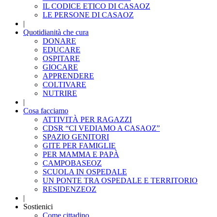
IL CODICE ETICO DI CASAOZ
LE PERSONE DI CASAOZ
|
Quotidianità che cura
DONARE
EDUCARE
OSPITARE
GIOCARE
APPRENDERE
COLTIVARE
NUTRIRE
|
Cosa facciamo
ATTIVITÀ PER RAGAZZI
CDSR “CI VEDIAMO A CASAOZ”
SPAZIO GENITORI
GITE PER FAMIGLIE
PER MAMMA E PAPÀ
CAMPOBASEOZ
SCUOLA IN OSPEDALE
UN PONTE TRA OSPEDALE E TERRITORIO
RESIDENZEOZ
|
Sostienici
Come cittadino