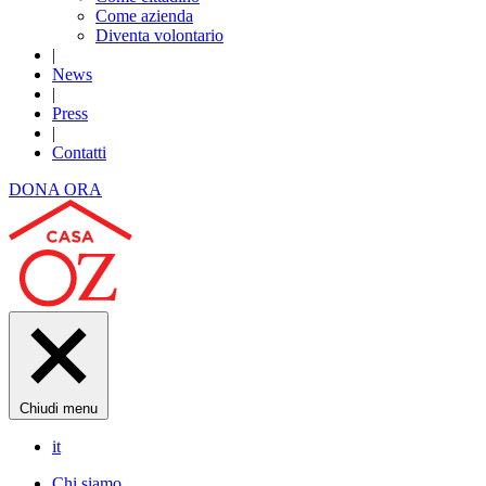
Come azienda
Diventa volontario
|
News
|
Press
|
Contatti
DONA ORA
Chiudi menu
it
Chi siamo