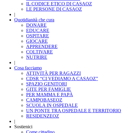
IL CODICE ETICO DI CASAOZ
LE PERSONE DI CASAOZ
|
Quotidianità che cura
DONARE
EDUCARE
OSPITARE
GIOCARE
APPRENDERE
COLTIVARE
NUTRIRE
|
Cosa facciamo
ATTIVITÀ PER RAGAZZI
CDSR “CI VEDIAMO A CASAOZ”
SPAZIO GENITORI
GITE PER FAMIGLIE
PER MAMMA E PAPÀ
CAMPOBASEOZ
SCUOLA IN OSPEDALE
UN PONTE TRA OSPEDALE E TERRITORIO
RESIDENZEOZ
|
Sostienici
Come cittadino