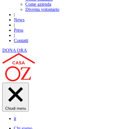
Come azienda
Diventa volontario
|
News
|
Press
|
Contatti
DONA ORA
Chiudi menu
it
Chi siamo