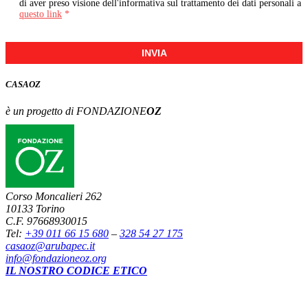
di aver preso visione dell'informativa sul trattamento dei dati personali a
questo link
*
INVIA
CASA
OZ
è un progetto di FONDAZIONE
OZ
Corso Moncalieri 262
10133 Torino
C.F. 97668930015
Tel:
+39 011 66 15 680
–
328 54 27 175
casaoz@arubapec.it
info@fondazioneoz.org
IL NOSTRO CODICE ETICO