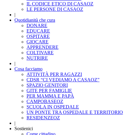
IL CODICE ETICO DI CASAOZ
LE PERSONE DI CASAOZ
|
Quotidianità che cura
DONARE
EDUCARE
OSPITARE
GIOCARE
APPRENDERE
COLTIVARE
NUTRIRE
|
Cosa facciamo
ATTIVITÀ PER RAGAZZI
CDSR “CI VEDIAMO A CASAOZ”
SPAZIO GENITORI
GITE PER FAMIGLIE
PER MAMMA E PAPÀ
CAMPOBASEOZ
SCUOLA IN OSPEDALE
UN PONTE TRA OSPEDALE E TERRITORIO
RESIDENZEOZ
|
Sostienici
Come cittadino