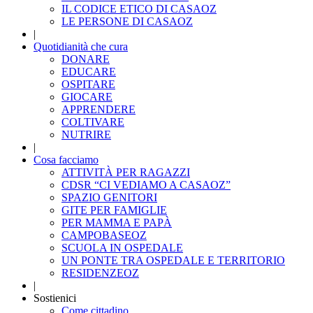
IL CODICE ETICO DI CASAOZ
LE PERSONE DI CASAOZ
|
Quotidianità che cura
DONARE
EDUCARE
OSPITARE
GIOCARE
APPRENDERE
COLTIVARE
NUTRIRE
|
Cosa facciamo
ATTIVITÀ PER RAGAZZI
CDSR “CI VEDIAMO A CASAOZ”
SPAZIO GENITORI
GITE PER FAMIGLIE
PER MAMMA E PAPÀ
CAMPOBASEOZ
SCUOLA IN OSPEDALE
UN PONTE TRA OSPEDALE E TERRITORIO
RESIDENZEOZ
|
Sostienici
Come cittadino