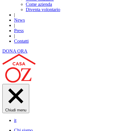
Come azienda
Diventa volontario
|
News
|
Press
|
Contatti
DONA ORA
Chiudi menu
it
Chi siamo