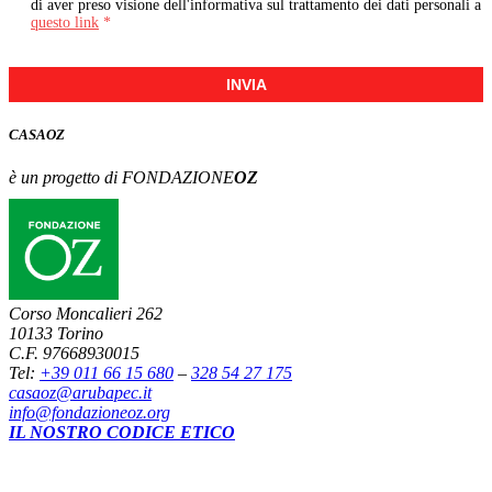
di aver preso visione dell'informativa sul trattamento dei dati personali a
questo link
*
INVIA
CASA
OZ
è un progetto di FONDAZIONE
OZ
Corso Moncalieri 262
10133 Torino
C.F. 97668930015
Tel:
+39 011 66 15 680
–
328 54 27 175
casaoz@arubapec.it
info@fondazioneoz.org
IL NOSTRO CODICE ETICO