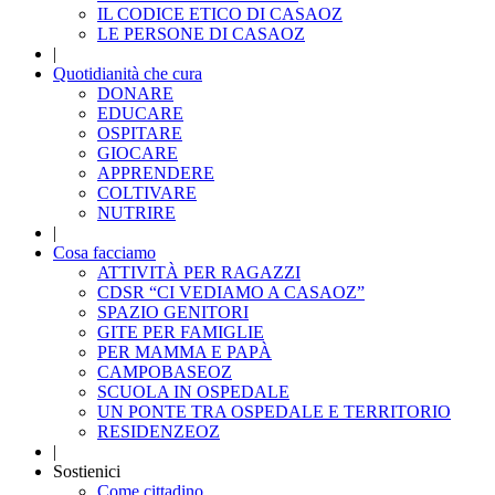
IL CODICE ETICO DI CASAOZ
LE PERSONE DI CASAOZ
|
Quotidianità che cura
DONARE
EDUCARE
OSPITARE
GIOCARE
APPRENDERE
COLTIVARE
NUTRIRE
|
Cosa facciamo
ATTIVITÀ PER RAGAZZI
CDSR “CI VEDIAMO A CASAOZ”
SPAZIO GENITORI
GITE PER FAMIGLIE
PER MAMMA E PAPÀ
CAMPOBASEOZ
SCUOLA IN OSPEDALE
UN PONTE TRA OSPEDALE E TERRITORIO
RESIDENZEOZ
|
Sostienici
Come cittadino