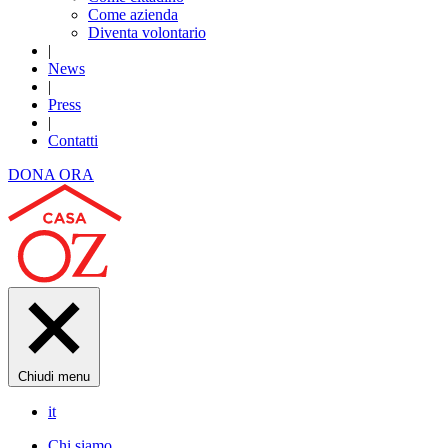
Come azienda
Diventa volontario
|
News
|
Press
|
Contatti
DONA ORA
Chiudi menu
it
Chi siamo