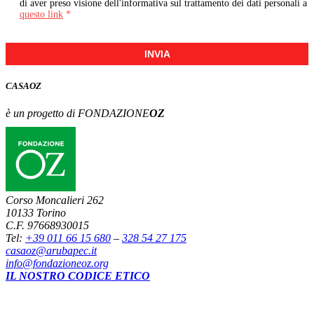
di aver preso visione dell'informativa sul trattamento dei dati personali a
questo link
*
INVIA
CASA
OZ
è un progetto di FONDAZIONE
OZ
Corso Moncalieri 262
10133 Torino
C.F. 97668930015
Tel:
+39 011 66 15 680
–
328 54 27 175
casaoz@arubapec.it
info@fondazioneoz.org
IL NOSTRO CODICE ETICO