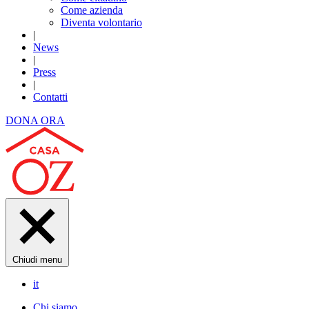
Come azienda
Diventa volontario
|
News
|
Press
|
Contatti
DONA ORA
Chiudi menu
it
Chi siamo