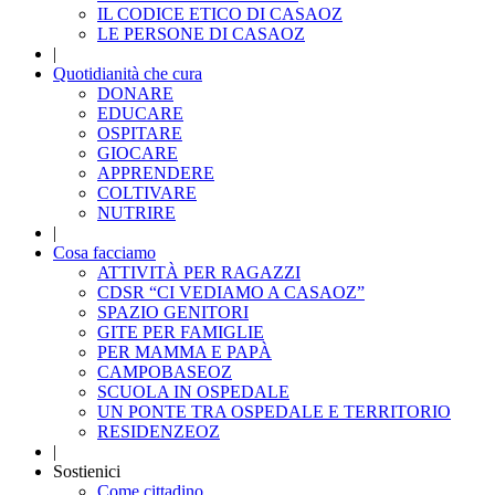
IL CODICE ETICO DI CASAOZ
LE PERSONE DI CASAOZ
|
Quotidianità che cura
DONARE
EDUCARE
OSPITARE
GIOCARE
APPRENDERE
COLTIVARE
NUTRIRE
|
Cosa facciamo
ATTIVITÀ PER RAGAZZI
CDSR “CI VEDIAMO A CASAOZ”
SPAZIO GENITORI
GITE PER FAMIGLIE
PER MAMMA E PAPÀ
CAMPOBASEOZ
SCUOLA IN OSPEDALE
UN PONTE TRA OSPEDALE E TERRITORIO
RESIDENZEOZ
|
Sostienici
Come cittadino