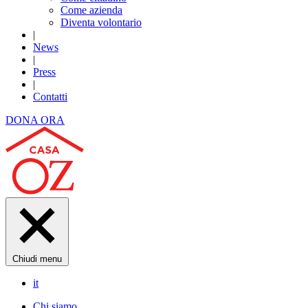
Come azienda
Diventa volontario
|
News
|
Press
|
Contatti
DONA ORA
Chiudi menu
it
Chi siamo