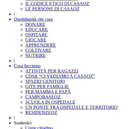
IL CODICE ETICO DI CASAOZ
LE PERSONE DI CASAOZ
|
Quotidianità che cura
DONARE
EDUCARE
OSPITARE
GIOCARE
APPRENDERE
COLTIVARE
NUTRIRE
|
Cosa facciamo
ATTIVITÀ PER RAGAZZI
CDSR “CI VEDIAMO A CASAOZ”
SPAZIO GENITORI
GITE PER FAMIGLIE
PER MAMMA E PAPÀ
CAMPOBASEOZ
SCUOLA IN OSPEDALE
UN PONTE TRA OSPEDALE E TERRITORIO
RESIDENZEOZ
|
Sostienici
Come cittadino