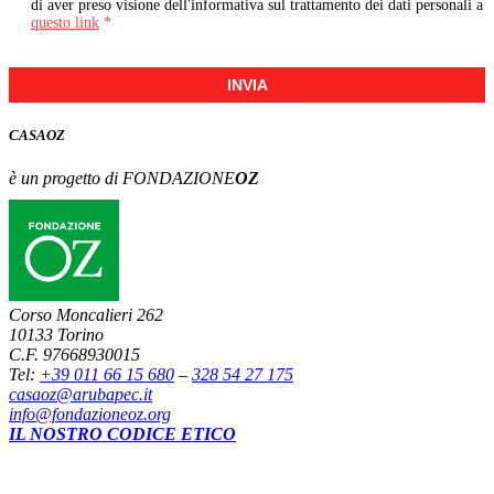
di aver preso visione dell'informativa sul trattamento dei dati personali a
questo link
*
INVIA
CASA
OZ
è un progetto di FONDAZIONE
OZ
Corso Moncalieri 262
10133 Torino
C.F. 97668930015
Tel:
+39 011 66 15 680
–
328 54 27 175
casaoz@arubapec.it
info@fondazioneoz.org
IL NOSTRO CODICE ETICO