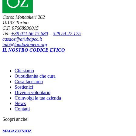
Corso Moncalieri 262
10133 Torino
C.F. 97668930015
Tel:
+39 011 66 15 680
–
328 54 27 175
casaoz@arubapec.it
info@fondazioneoz.org
IL NOSTRO CODICE ETICO
Chi siamo
Quotidianità che cura
Cosa facciamo
Sostienici
Diventa volontario
Coinvolgi la tua azienda
News
Contatti
Scopri anche:
MAGAZZINI
OZ