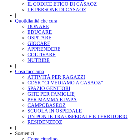
IL CODICE ETICO DI CASAOZ
LE PERSONE DI CASAOZ
|
Quotidianità che cura
DONARE
EDUCARE
OSPITARE
GIOCARE
APPRENDERE
COLTIVARE
NUTRIRE
|
Cosa facciamo
ATTIVITÀ PER RAGAZZI
CDSR “CI VEDIAMO A CASAOZ”
SPAZIO GENITORI
GITE PER FAMIGLIE
PER MAMMA E PAPÀ
CAMPOBASEOZ
SCUOLA IN OSPEDALE
UN PONTE TRA OSPEDALE E TERRITORIO
RESIDENZEOZ
|
Sostienici
Come cittadino