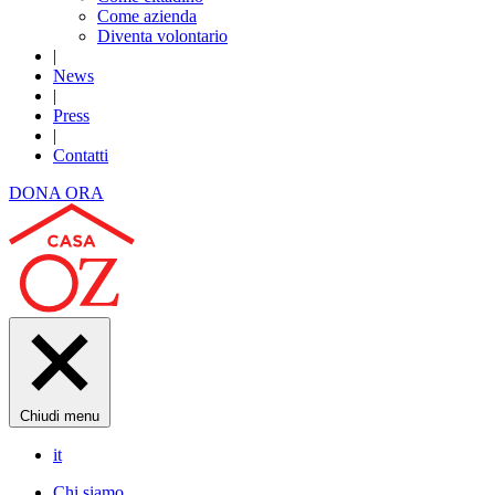
Come azienda
Diventa volontario
|
News
|
Press
|
Contatti
DONA ORA
Chiudi menu
it
Chi siamo