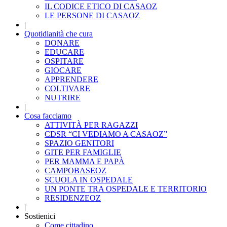
IL CODICE ETICO DI CASAOZ
LE PERSONE DI CASAOZ
|
Quotidianità che cura
DONARE
EDUCARE
OSPITARE
GIOCARE
APPRENDERE
COLTIVARE
NUTRIRE
|
Cosa facciamo
ATTIVITÀ PER RAGAZZI
CDSR “CI VEDIAMO A CASAOZ”
SPAZIO GENITORI
GITE PER FAMIGLIE
PER MAMMA E PAPÀ
CAMPOBASEOZ
SCUOLA IN OSPEDALE
UN PONTE TRA OSPEDALE E TERRITORIO
RESIDENZEOZ
|
Sostienici
Come cittadino