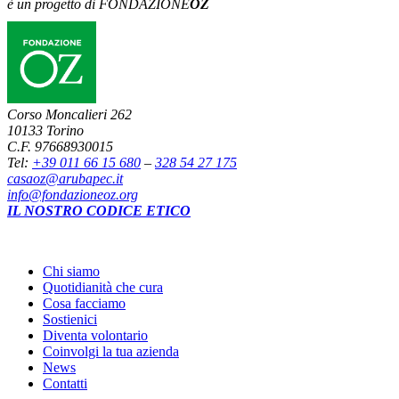
è un progetto di FONDAZIONE
OZ
Corso Moncalieri 262
10133 Torino
C.F. 97668930015
Tel:
+39 011 66 15 680
–
328 54 27 175
casaoz@arubapec.it
info@fondazioneoz.org
IL NOSTRO CODICE ETICO
Chi siamo
Quotidianità che cura
Cosa facciamo
Sostienici
Diventa volontario
Coinvolgi la tua azienda
News
Contatti