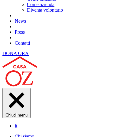
Come azienda
Diventa volontario
|
News
|
Press
|
Contatti
DONA ORA
Chiudi menu
it
Chi siamo