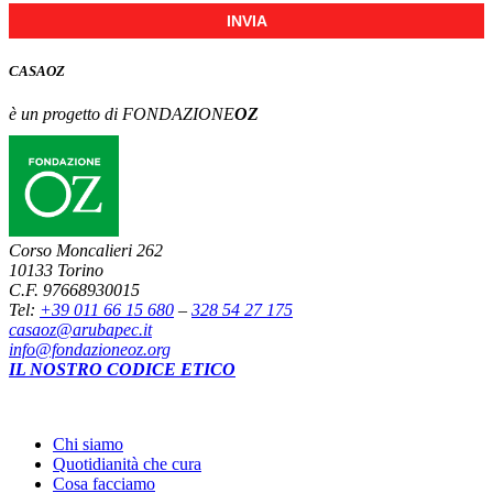
INVIA
CASA
OZ
è un progetto di FONDAZIONE
OZ
Corso Moncalieri 262
10133 Torino
C.F. 97668930015
Tel:
+39 011 66 15 680
–
328 54 27 175
casaoz@arubapec.it
info@fondazioneoz.org
IL NOSTRO CODICE ETICO
Chi siamo
Quotidianità che cura
Cosa facciamo