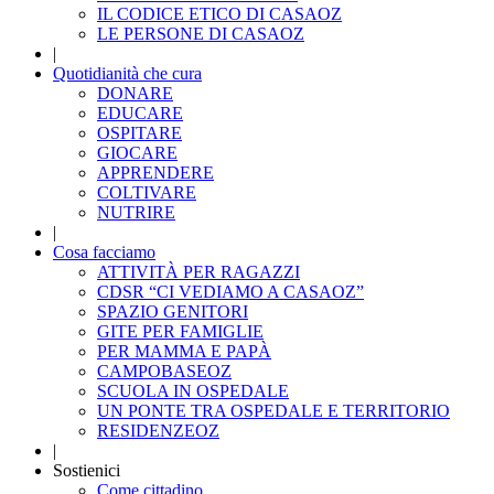
IL CODICE ETICO DI CASAOZ
LE PERSONE DI CASAOZ
|
Quotidianità che cura
DONARE
EDUCARE
OSPITARE
GIOCARE
APPRENDERE
COLTIVARE
NUTRIRE
|
Cosa facciamo
ATTIVITÀ PER RAGAZZI
CDSR “CI VEDIAMO A CASAOZ”
SPAZIO GENITORI
GITE PER FAMIGLIE
PER MAMMA E PAPÀ
CAMPOBASEOZ
SCUOLA IN OSPEDALE
UN PONTE TRA OSPEDALE E TERRITORIO
RESIDENZEOZ
|
Sostienici
Come cittadino