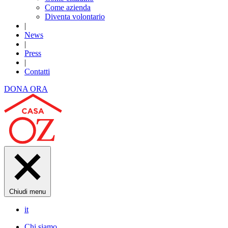
Come azienda
Diventa volontario
|
News
|
Press
|
Contatti
DONA ORA
Chiudi menu
it
Chi siamo