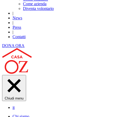
Come azienda
Diventa volontario
|
News
|
Press
|
Contatti
DONA ORA
Chiudi menu
it
Chi siamo