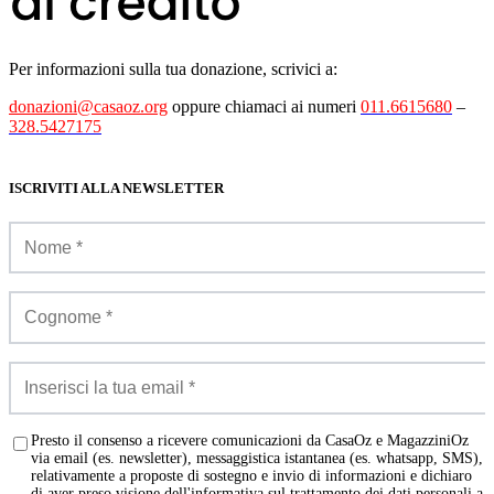
Per informazioni sulla tua donazione, scrivici a:
donazioni@casaoz.org
oppure chiamaci ai numeri
011.6615680
–
328.5427175
ISCRIVITI ALLA NEWSLETTER
Presto il consenso a ricevere comunicazioni da CasaOz e MagazziniOz
via email (es. newsletter), messaggistica istantanea (es. whatsapp, SMS),
relativamente a proposte di sostegno e invio di informazioni e dichiaro
di aver preso visione dell'informativa sul trattamento dei dati personali a