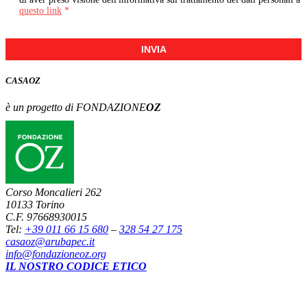
questo link
*
INVIA
CASA
OZ
è un progetto di FONDAZIONE
OZ
Corso Moncalieri 262
10133 Torino
C.F. 97668930015
Tel:
+39 011 66 15 680
–
328 54 27 175
casaoz@arubapec.it
info@fondazioneoz.org
IL NOSTRO CODICE ETICO