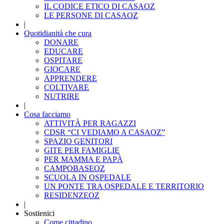
IL CODICE ETICO DI CASAOZ
LE PERSONE DI CASAOZ
|
Quotidianità che cura
DONARE
EDUCARE
OSPITARE
GIOCARE
APPRENDERE
COLTIVARE
NUTRIRE
|
Cosa facciamo
ATTIVITÀ PER RAGAZZI
CDSR “CI VEDIAMO A CASAOZ”
SPAZIO GENITORI
GITE PER FAMIGLIE
PER MAMMA E PAPÀ
CAMPOBASEOZ
SCUOLA IN OSPEDALE
UN PONTE TRA OSPEDALE E TERRITORIO
RESIDENZEOZ
|
Sostienici
Come cittadino