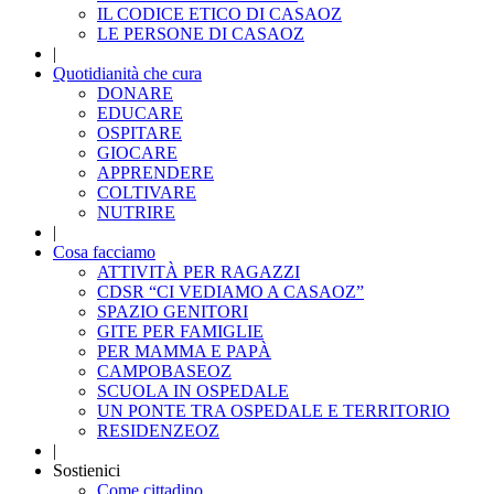
IL CODICE ETICO DI CASAOZ
LE PERSONE DI CASAOZ
|
Quotidianità che cura
DONARE
EDUCARE
OSPITARE
GIOCARE
APPRENDERE
COLTIVARE
NUTRIRE
|
Cosa facciamo
ATTIVITÀ PER RAGAZZI
CDSR “CI VEDIAMO A CASAOZ”
SPAZIO GENITORI
GITE PER FAMIGLIE
PER MAMMA E PAPÀ
CAMPOBASEOZ
SCUOLA IN OSPEDALE
UN PONTE TRA OSPEDALE E TERRITORIO
RESIDENZEOZ
|
Sostienici
Come cittadino