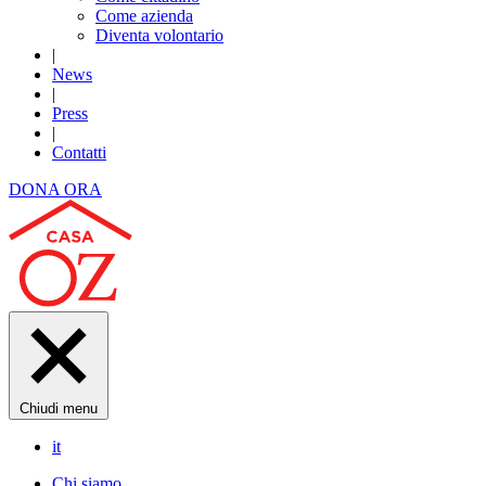
Come azienda
Diventa volontario
|
News
|
Press
|
Contatti
DONA ORA
Chiudi menu
it
Chi siamo