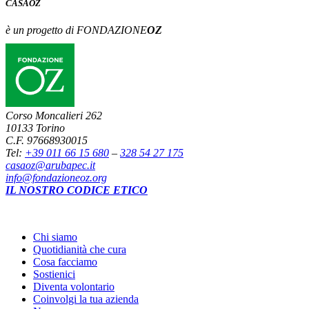
CASA
OZ
è un progetto di FONDAZIONE
OZ
Corso Moncalieri 262
10133 Torino
C.F. 97668930015
Tel:
+39 011 66 15 680
–
328 54 27 175
casaoz@arubapec.it
info@fondazioneoz.org
IL NOSTRO CODICE ETICO
Chi siamo
Quotidianità che cura
Cosa facciamo
Sostienici
Diventa volontario
Coinvolgi la tua azienda