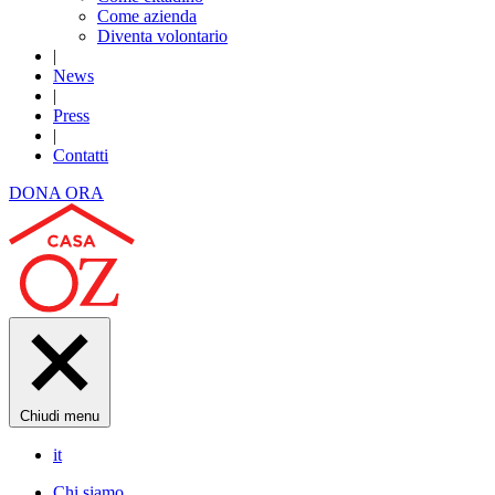
Come azienda
Diventa volontario
|
News
|
Press
|
Contatti
DONA ORA
Chiudi menu
it
Chi siamo