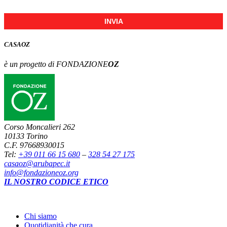
INVIA
CASA
OZ
è un progetto di FONDAZIONE
OZ
Corso Moncalieri 262
10133 Torino
C.F. 97668930015
Tel:
+39 011 66 15 680
–
328 54 27 175
casaoz@arubapec.it
info@fondazioneoz.org
IL NOSTRO CODICE ETICO
Chi siamo
Quotidianità che cura