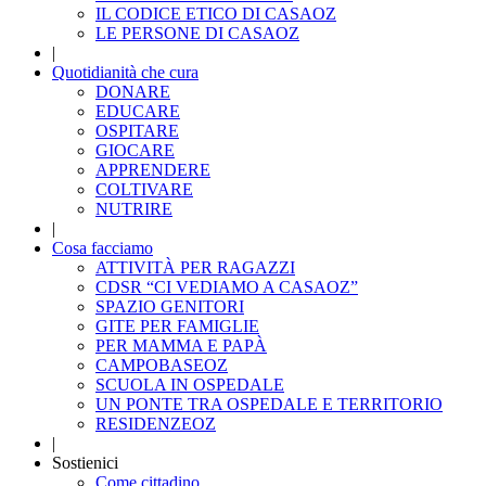
IL CODICE ETICO DI CASAOZ
LE PERSONE DI CASAOZ
|
Quotidianità che cura
DONARE
EDUCARE
OSPITARE
GIOCARE
APPRENDERE
COLTIVARE
NUTRIRE
|
Cosa facciamo
ATTIVITÀ PER RAGAZZI
CDSR “CI VEDIAMO A CASAOZ”
SPAZIO GENITORI
GITE PER FAMIGLIE
PER MAMMA E PAPÀ
CAMPOBASEOZ
SCUOLA IN OSPEDALE
UN PONTE TRA OSPEDALE E TERRITORIO
RESIDENZEOZ
|
Sostienici
Come cittadino