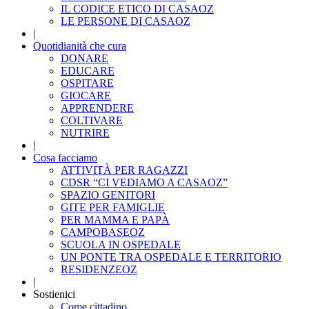
IL CODICE ETICO DI CASAOZ
LE PERSONE DI CASAOZ
|
Quotidianità che cura
DONARE
EDUCARE
OSPITARE
GIOCARE
APPRENDERE
COLTIVARE
NUTRIRE
|
Cosa facciamo
ATTIVITÀ PER RAGAZZI
CDSR “CI VEDIAMO A CASAOZ”
SPAZIO GENITORI
GITE PER FAMIGLIE
PER MAMMA E PAPÀ
CAMPOBASEOZ
SCUOLA IN OSPEDALE
UN PONTE TRA OSPEDALE E TERRITORIO
RESIDENZEOZ
|
Sostienici
Come cittadino