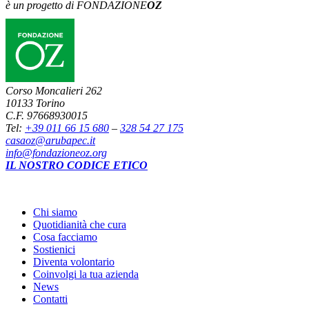
è un progetto di FONDAZIONE
OZ
Corso Moncalieri 262
10133 Torino
C.F. 97668930015
Tel:
+39 011 66 15 680
–
328 54 27 175
casaoz@arubapec.it
info@fondazioneoz.org
IL NOSTRO CODICE ETICO
Chi siamo
Quotidianità che cura
Cosa facciamo
Sostienici
Diventa volontario
Coinvolgi la tua azienda
News
Contatti