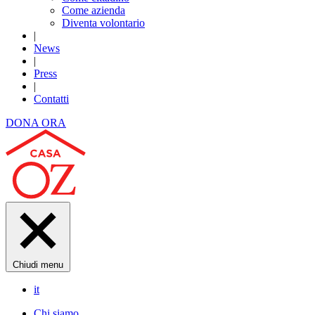
Come azienda
Diventa volontario
|
News
|
Press
|
Contatti
DONA ORA
Chiudi menu
it
Chi siamo