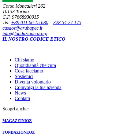
Corso Moncalieri 262
10133 Torino
C.F. 97668930015
Tel:
+39 011 66 15 680
–
328 54 27 175
casaoz@arubapec.it
info@fondazioneoz.org
IL NOSTRO CODICE ETICO
Chi siamo
Quotidianità che cura
Cosa facciamo
Sostienici
Diventa volontario
Coinvolgi la tua azienda
News
Contatti
Scopri anche:
MAGAZZINI
OZ
FONDAZIONE
OZ