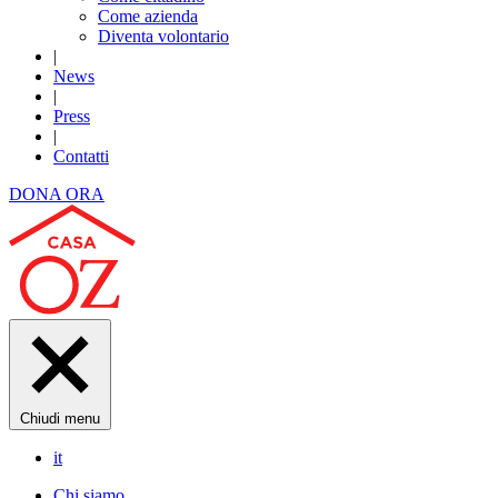
Come azienda
Diventa volontario
|
News
|
Press
|
Contatti
DONA ORA
Chiudi menu
it
Chi siamo