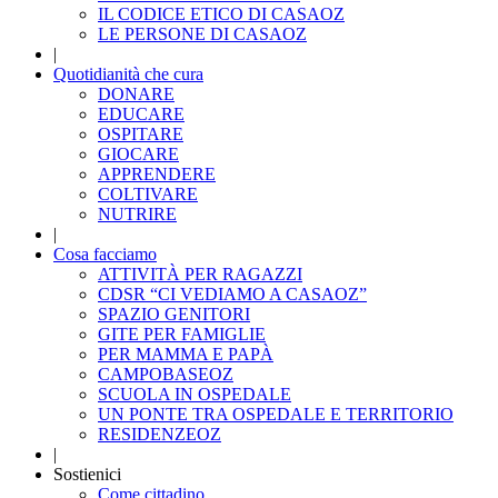
IL CODICE ETICO DI CASAOZ
LE PERSONE DI CASAOZ
|
Quotidianità che cura
DONARE
EDUCARE
OSPITARE
GIOCARE
APPRENDERE
COLTIVARE
NUTRIRE
|
Cosa facciamo
ATTIVITÀ PER RAGAZZI
CDSR “CI VEDIAMO A CASAOZ”
SPAZIO GENITORI
GITE PER FAMIGLIE
PER MAMMA E PAPÀ
CAMPOBASEOZ
SCUOLA IN OSPEDALE
UN PONTE TRA OSPEDALE E TERRITORIO
RESIDENZEOZ
|
Sostienici
Come cittadino