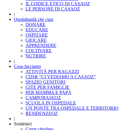
IL CODICE ETICO DI CASAOZ
LE PERSONE DI CASAOZ
|
Quotidianità che cura
DONARE
EDUCARE
OSPITARE
GIOCARE
APPRENDERE
COLTIVARE
NUTRIRE
|
Cosa facciamo
ATTIVITÀ PER RAGAZZI
CDSR “CI VEDIAMO A CASAOZ”
SPAZIO GENITORI
GITE PER FAMIGLIE
PER MAMMA E PAPÀ
CAMPOBASEOZ
SCUOLA IN OSPEDALE
UN PONTE TRA OSPEDALE E TERRITORIO
RESIDENZEOZ
|
Sostienici
Come cittadino