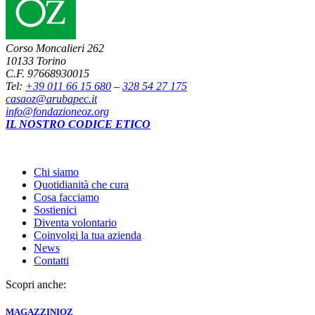
Corso Moncalieri 262
10133 Torino
C.F. 97668930015
Tel:
+39 011 66 15 680
–
328 54 27 175
casaoz@arubapec.it
info@fondazioneoz.org
IL NOSTRO CODICE ETICO
Chi siamo
Quotidianità che cura
Cosa facciamo
Sostienici
Diventa volontario
Coinvolgi la tua azienda
News
Contatti
Scopri anche:
MAGAZZINI
OZ