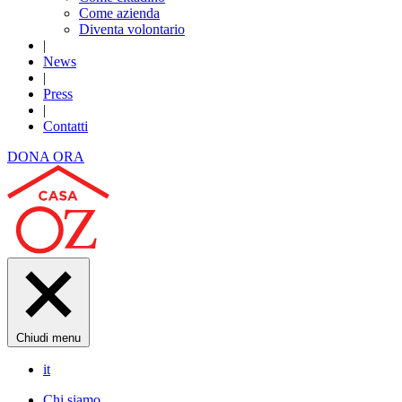
Come azienda
Diventa volontario
|
News
|
Press
|
Contatti
DONA ORA
Chiudi menu
it
Chi siamo