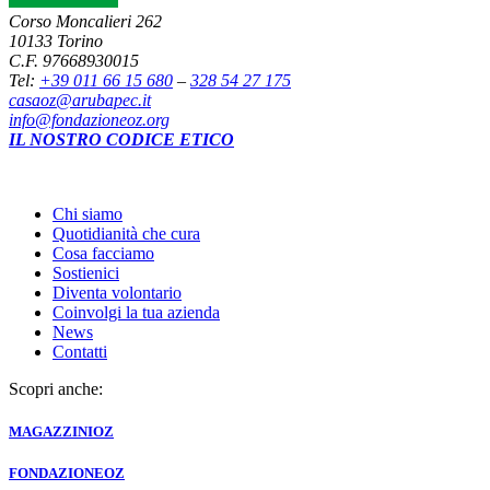
Corso Moncalieri 262
10133 Torino
C.F. 97668930015
Tel:
+39 011 66 15 680
–
328 54 27 175
casaoz@arubapec.it
info@fondazioneoz.org
IL NOSTRO CODICE ETICO
Chi siamo
Quotidianità che cura
Cosa facciamo
Sostienici
Diventa volontario
Coinvolgi la tua azienda
News
Contatti
Scopri anche:
MAGAZZINI
OZ
FONDAZIONE
OZ