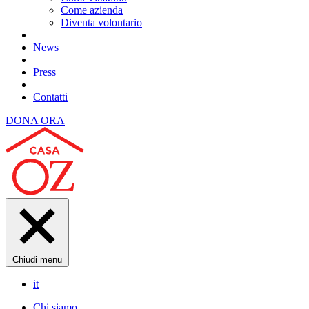
Come azienda
Diventa volontario
|
News
|
Press
|
Contatti
DONA ORA
Chiudi menu
it
Chi siamo