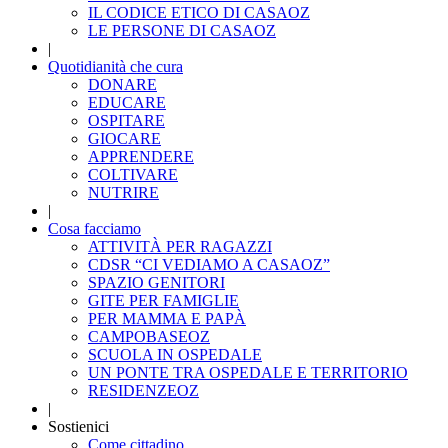
IL CODICE ETICO DI CASAOZ
LE PERSONE DI CASAOZ
|
Quotidianità che cura
DONARE
EDUCARE
OSPITARE
GIOCARE
APPRENDERE
COLTIVARE
NUTRIRE
|
Cosa facciamo
ATTIVITÀ PER RAGAZZI
CDSR “CI VEDIAMO A CASAOZ”
SPAZIO GENITORI
GITE PER FAMIGLIE
PER MAMMA E PAPÀ
CAMPOBASEOZ
SCUOLA IN OSPEDALE
UN PONTE TRA OSPEDALE E TERRITORIO
RESIDENZEOZ
|
Sostienici
Come cittadino